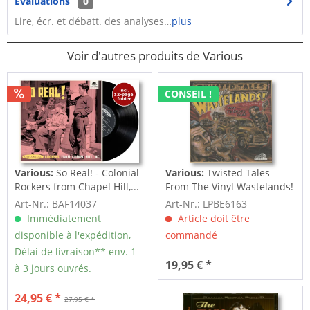
Évaluations
0
Lire, écr. et débatt. des analyses…
plus
Voir d'autres produits de Various
CONSEIL !
Various:
So Real! - Colonial
Various:
Twisted Tales
Rockers from Chapel Hill,...
From The Vinyl Wastelands!
Vol.5...
Art-Nr.: BAF14037
Art-Nr.: LPBE6163
Immédiatement
Article doit être
disponible à l'expédition,
commandé
Délai de livraison** env. 1
19,95 € *
à 3 jours ouvrés.
24,95 € *
27,95 € *