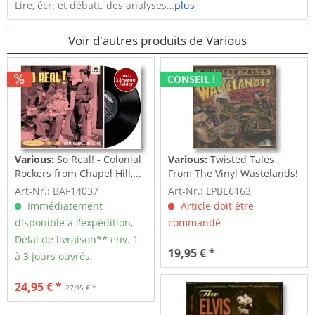
Lire, écr. et débatt. des analyses…
plus
Voir d'autres produits de Various
CONSEIL !
Various:
So Real! - Colonial
Various:
Twisted Tales
Rockers from Chapel Hill,...
From The Vinyl Wastelands!
Vol.5...
Art-Nr.: BAF14037
Art-Nr.: LPBE6163
Immédiatement
Article doit être
disponible à l'expédition,
commandé
Délai de livraison** env. 1
19,95 € *
à 3 jours ouvrés.
24,95 € *
27,95 € *