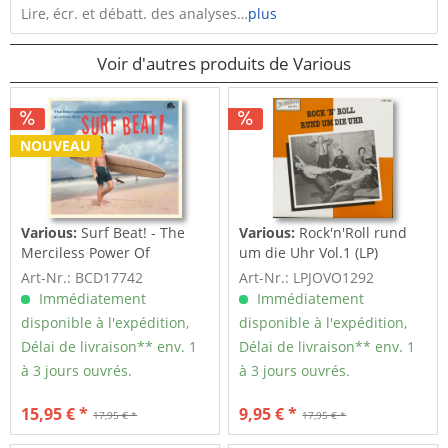
Lire, écr. et débatt. des analyses…
plus
Voir d'autres produits de Various
NOUVEAU
Various:
Surf Beat! - The
Various:
Rock'n'Roll rund
Merciless Power Of
um die Uhr Vol.1 (LP)
Water,...
Art-Nr.: BCD17742
Art-Nr.: LPJOVO1292
Immédiatement
Immédiatement
disponible à l'expédition,
disponible à l'expédition,
Délai de livraison** env. 1
Délai de livraison** env. 1
à 3 jours ouvrés.
à 3 jours ouvrés.
15,95 € *
9,95 € *
17,95 € *
17,95 € *