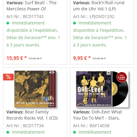
Various:
Surf Beat! - The
Various:
Rock'n'Roll rund
Merciless Power Of
um die Uhr Vol.1 (LP)
Water,...
Art-Nr.: BCD17742
Art-Nr.: LPJOVO1292
Immédiatement
Immédiatement
disponible à l'expédition,
disponible à l'expédition,
Délai de livraison** env. 1
Délai de livraison** env. 1
à 3 jours ouvrés.
à 3 jours ouvrés.
15,95 € *
9,95 € *
17,95 € *
17,95 € *
Various:
Bear Family
Various:
Ooh-Eee! What
Records Rocks Vol. 1 (CD)
You Do To Me?! - Stars,
Inc....
Art-Nr.: BCD17734
Art-Nr.: BAF14038
Immédiatement
Immédiatement