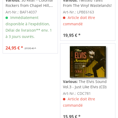
Various:
So Real! - Colonial
Various:
Twisted Tales
Rockers from Chapel Hill,...
From The Vinyl Wastelands!
Vol.5...
Art-Nr.: BAF14037
Art-Nr.: LPBE6163
Immédiatement
Article doit être
disponible à l'expédition,
commandé
Délai de livraison** env. 1
19,95 € *
à 3 jours ouvrés.
24,95 € *
27,95 € *
Various:
The Elvis Sound
Vol.3 - Just Like Elvis (CD)
Art-Nr.: CDC781
Article doit être
commandé
15,95 € *