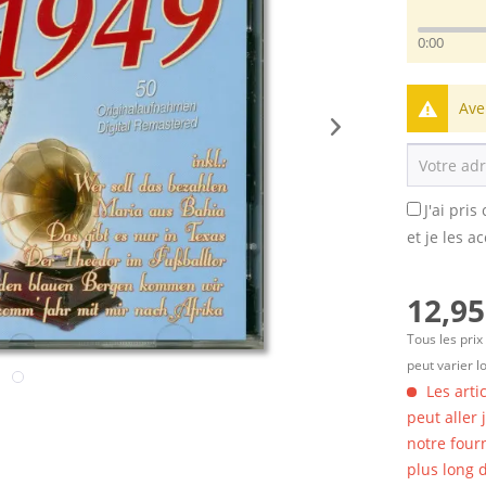
0:00
Ave
J'ai pri
et je les a
12,95
Tous les prix
peut varier l
Les arti
peut aller
notre four
plus long d