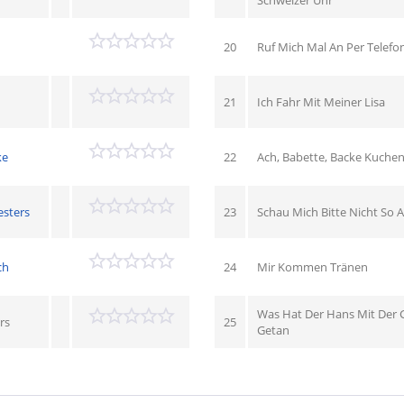
Schweizer Uhr
20
Ruf Mich Mal An Per Telefo
21
Ich Fahr Mit Meiner Lisa
ke
22
Ach, Babette, Backe Kuche
esters
23
Schau Mich Bitte Nicht So 
ch
24
Mir Kommen Tränen
Was Hat Der Hans Mit Der 
rs
25
Getan