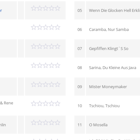
r
05
Wenn Die Glocken Hell Erkl
06
Caramba, Nur Samba
07
Gepfiffen Klingt´S So
08
Sarina, Du Kleine Aus Java
09
Mister Moneymaker
 & Rene
10
Tschiou, Tschiou
hlin
11
O Mosella