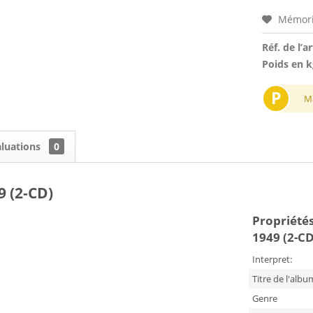
Mémori
Réf. de l’ar
Poids en k
P
M
aluations
0
9 (2-CD)
Propriétés 
1949 (2-CD
Interpret:
Titre de l'albu
Genre