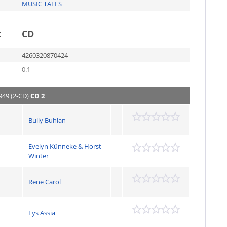
MUSIC TALES
t
CD
4260320870424
0.1
949 (2-CD)
CD 2
Bully Buhlan
Evelyn Künneke & Horst
Winter
Rene Carol
Lys Assia