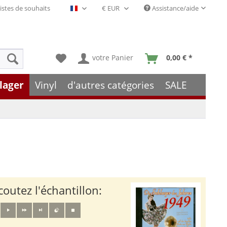
istes de souhaits
Assistance/aide
Français- FR
votre Panier
0,00 € *
lager
Vinyl
d'autres catégories
SALE
coutez l'échantillon: