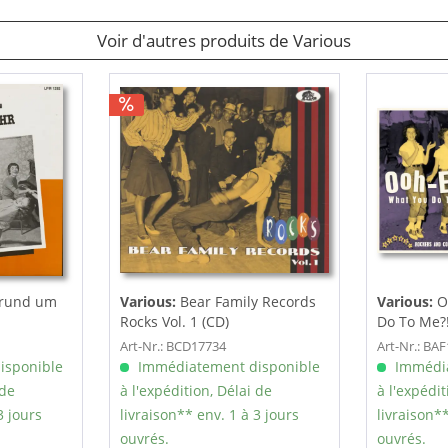
Voir d'autres produits de Various
 rund um
Various:
Bear Family Records
Various:
O
Rocks Vol. 1 (CD)
Do To Me?! 
Art-Nr.: BCD17734
Art-Nr.: BA
isponible
Immédiatement disponible
Immédia
 de
à l'expédition, Délai de
à l'expédit
3 jours
livraison** env. 1 à 3 jours
livraison**
ouvrés.
ouvrés.