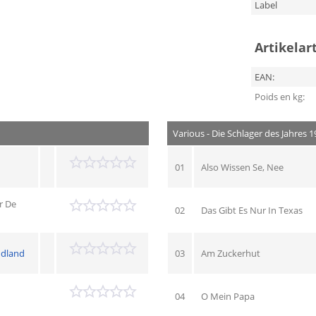
Label
Artikelar
EAN:
Poids en kg:
Various - Die Schlager des Jahres 1
01
Also Wissen Se, Nee
r De
02
Das Gibt Es Nur In Texas
dland
03
Am Zuckerhut
04
O Mein Papa