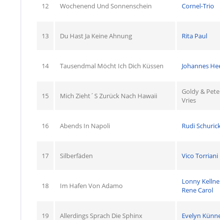
12
Wochenend Und Sonnenschein
Cornel-Trio
13
Du Hast Ja Keine Ahnung
Rita Paul
14
Tausendmal Möcht Ich Dich Küssen
Johannes He
Goldy & Pete
15
Mich Zieht´S Zurück Nach Hawaii
Vries
16
Abends In Napoli
Rudi Schuric
17
Silberfäden
Vico Torriani
Lonny Kellne
18
Im Hafen Von Adamo
Rene Carol
19
Allerdings Sprach Die Sphinx
Evelyn Künn