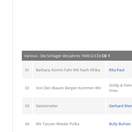
Various - Die Schlager des Jahres 1949 (2-CD)
CD 1
01
Barbara, Komm Fahr Mit Nach Afrika
Rita Paul
Goldy & Pete
02
Von Den Blauen Bergen Kommen Wir
Vries
03
Geisterreiter
Gerhard Wen
04
Wir Tanzen Wieder Polka
Bully Buhlan