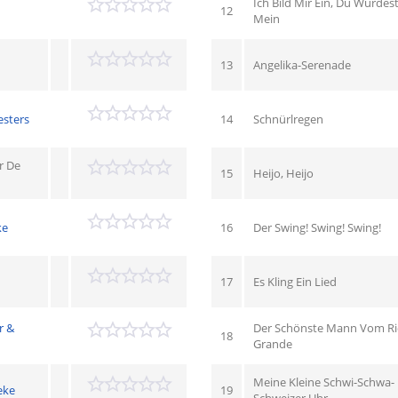
Ich Bild Mir Ein, Du Würdes
12
Mein
13
Angelika-Serenade
esters
14
Schnürlregen
r De
15
Heijo, Heijo
ke
16
Der Swing! Swing! Swing!
17
Es Kling Ein Lied
r &
Der Schönste Mann Vom R
18
Grande
Meine Kleine Schwi-Schwa-
eke
19