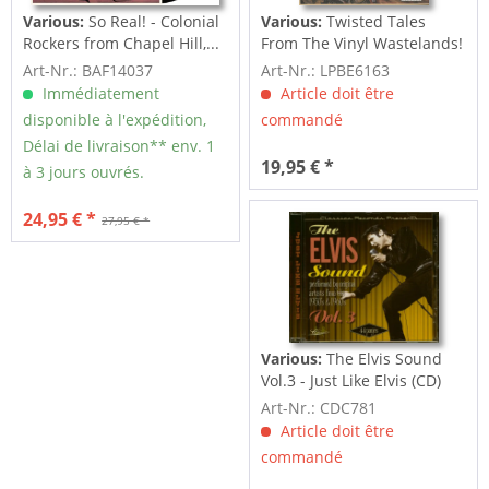
Various:
So Real! - Colonial
Various:
Twisted Tales
Rockers from Chapel Hill,...
From The Vinyl Wastelands!
Vol.5...
Art-Nr.: BAF14037
Art-Nr.: LPBE6163
Immédiatement
Article doit être
disponible à l'expédition,
commandé
Délai de livraison** env. 1
19,95 € *
à 3 jours ouvrés.
24,95 € *
27,95 € *
Various:
The Elvis Sound
Vol.3 - Just Like Elvis (CD)
Art-Nr.: CDC781
Article doit être
commandé