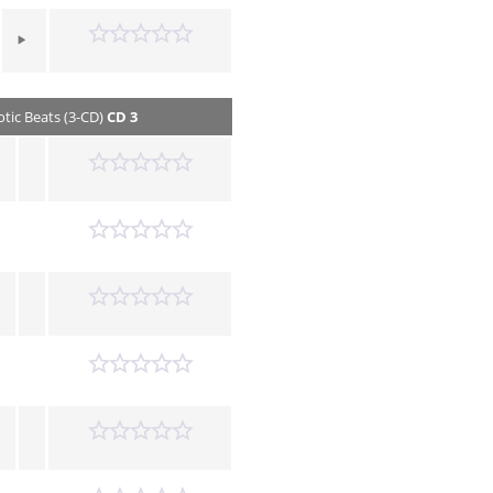
tic Beats (3-CD)
CD 3