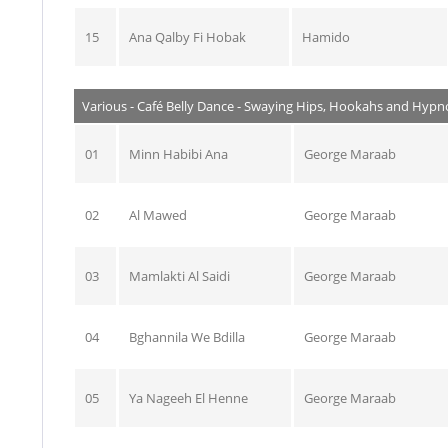
15
Ana Qalby Fi Hobak
Hamido
Various - Café Belly Dance - Swaying Hips, Hookahs and Hypno
01
Minn Habibi Ana
George Maraab
02
Al Mawed
George Maraab
03
Mamlakti Al Saidi
George Maraab
04
Bghannila We Bdilla
George Maraab
05
Ya Nageeh El Henne
George Maraab