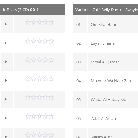
tic Beats (3-CD)
CD 1
Various - Café Belly Dance - Sway
01
Om Shal Harir
02
Layali Elhana
03
Mrsal Al Qamar
04
Muzmar Wa Naqr Zan
05
Wada' Al Habayeeb
06
Zafat Al Arsan
07
Sallam Alay