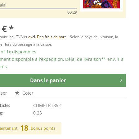
alal
00:29
 € *
 sont incl. TVA et
excl. Des frais de port.
- Selon le pays de livraison, la
er lors du passage à la caisse.
t 1x disponibles
ent disponible à l'expédition, Délai de livraison** env. 1 à
rés.
Dans le panier
ser
Coter
ticle:
CDMETRT852
g:
0.23
18
aintenant
bonus points