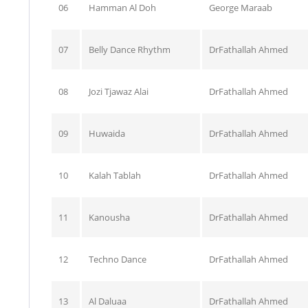
06
Hamman Al Doh
George Maraab
07
Belly Dance Rhythm
DrFathallah Ahmed
08
Jozi Tjawaz Alai
DrFathallah Ahmed
09
Huwaida
DrFathallah Ahmed
10
Kalah Tablah
DrFathallah Ahmed
11
Kanousha
DrFathallah Ahmed
12
Techno Dance
DrFathallah Ahmed
13
Al Daluaa
DrFathallah Ahmed