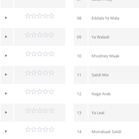
08
Eddala Ya Wala
09
Ya Waladi
10
Khodney Maak
11
Saiidi Mix
12
Nage Arab
13
Ya Leal
14
Moirabaat Saiidi