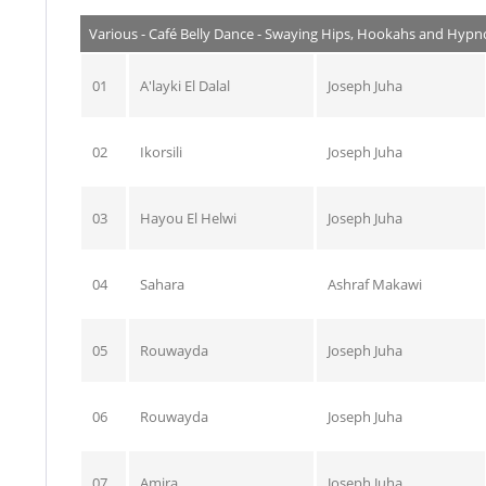
Various - Café Belly Dance - Swaying Hips, Hookahs and Hypno
01
A'layki El Dalal
Joseph Juha
02
Ikorsili
Joseph Juha
03
Hayou El Helwi
Joseph Juha
04
Sahara
Ashraf Makawi
05
Rouwayda
Joseph Juha
06
Rouwayda
Joseph Juha
07
Amira
Joseph Juha