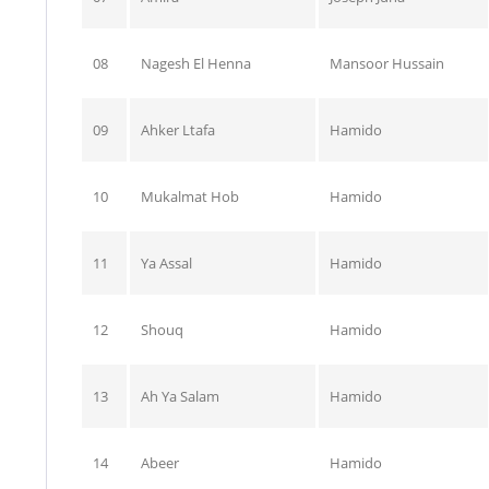
08
Nagesh El Henna
Mansoor Hussain
09
Ahker Ltafa
Hamido
10
Mukalmat Hob
Hamido
11
Ya Assal
Hamido
12
Shouq
Hamido
13
Ah Ya Salam
Hamido
14
Abeer
Hamido