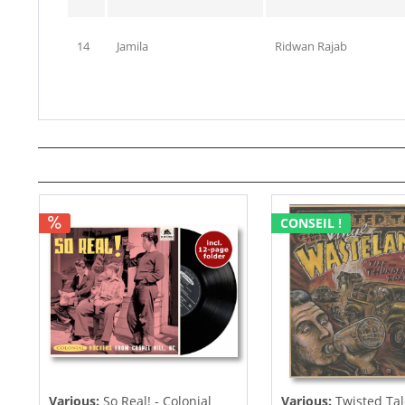
14
Jamila
Ridwan Rajab
CONSEIL !
Various:
So Real! - Colonial
Various:
Twisted Ta