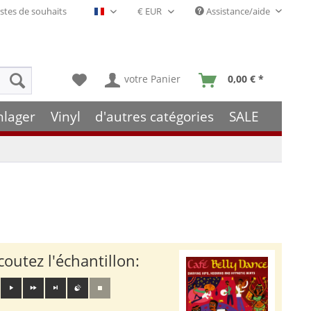
stes de souhaits
Assistance/aide
Français- FR
votre Panier
0,00 € *
hlager
Vinyl
d'autres catégories
SALE
coutez l'échantillon: