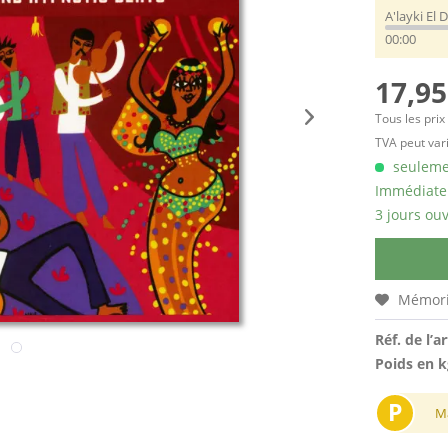
A'layki El D
00:00
17,95
Tous les prix
TVA peut vari
seulemen
Immédiatem
3 jours ouv
Mémori
Réf. de l’ar
Poids en k
P
M