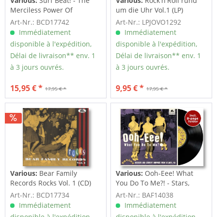
Various:
Surf Beat! - The
Various:
Rock'n'Roll rund
Merciless Power Of
um die Uhr Vol.1 (LP)
Water,...
Art-Nr.: BCD17742
Art-Nr.: LPJOVO1292
Immédiatement
Immédiatement
disponible à l'expédition,
disponible à l'expédition,
Délai de livraison** env. 1
Délai de livraison** env. 1
à 3 jours ouvrés.
à 3 jours ouvrés.
15,95 € *
9,95 € *
17,95 € *
17,95 € *
Various:
Bear Family
Various:
Ooh-Eee! What
Records Rocks Vol. 1 (CD)
You Do To Me?! - Stars,
Inc....
Art-Nr.: BCD17734
Art-Nr.: BAF14038
Immédiatement
Immédiatement
disponible à l'expédition,
disponible à l'expédition,