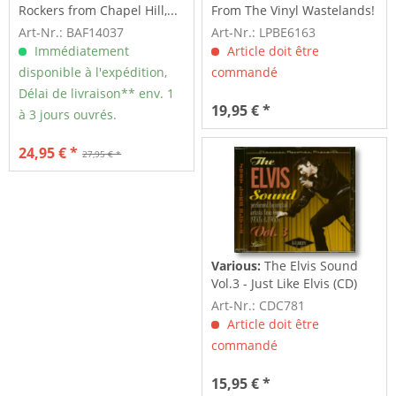
Rockers from Chapel Hill,...
From The Vinyl Wastelands!
Vol.5...
Art-Nr.: BAF14037
Art-Nr.: LPBE6163
Immédiatement
Article doit être
disponible à l'expédition,
commandé
Délai de livraison** env. 1
19,95 € *
à 3 jours ouvrés.
24,95 € *
27,95 € *
Various:
The Elvis Sound
Vol.3 - Just Like Elvis (CD)
Art-Nr.: CDC781
Article doit être
commandé
15,95 € *