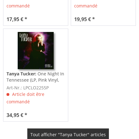
commandé
commandé
17,95 € *
19,95 € *
Tanya Tucker:
One Night In
Tennessee (LP, Pink Vinyl,
Ltd.)
Art-Nr.: LPCLO2255P
Article doit être
commandé
34,95 € *
Tout afficher "Tanya Tucker" articles