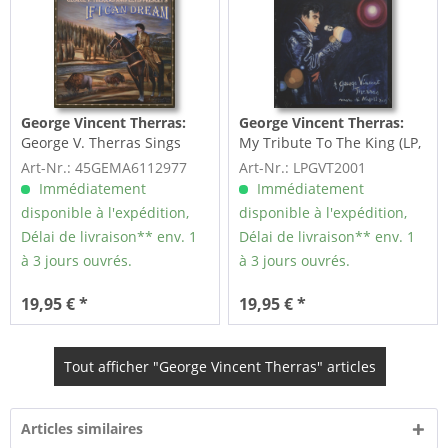
George Vincent Therras:
George Vincent Therras:
George V. Therras Sings
My Tribute To The King (LP,
Elvis Presley's If I...
180g Vinyl)
Art-Nr.: 45GEMA6112977
Art-Nr.: LPGVT2001
Immédiatement
Immédiatement
disponible à l'expédition,
disponible à l'expédition,
Délai de livraison** env. 1
Délai de livraison** env. 1
à 3 jours ouvrés.
à 3 jours ouvrés.
19,95 € *
19,95 € *
Tout afficher "George Vincent Therras" articles
Articles similaires