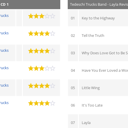
CD 1
Tedeschi Trucks Band - Layla Revis
rucks
01
Key to the Highway
rucks
02
Tell the Truth
rucks
03
Why Does Love Got to Be S
rucks
04
Have You Ever Loved a W
rucks
05
Little Wing
rucks
06
It's Too Late
07
Layla