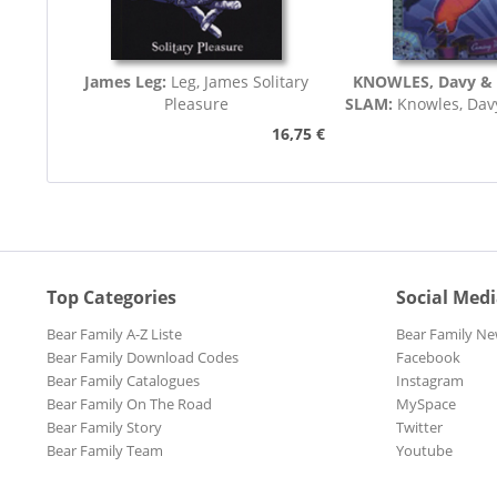
James Leg:
Leg, James Solitary
KNOWLES, Davy &
Pleasure
SLAM:
Knowles, Dav
Slam Coming Up
16,75 €
Top Categories
Social Med
Bear Family A-Z Liste
Bear Family Ne
Bear Family Download Codes
Facebook
Bear Family Catalogues
Instagram
Bear Family On The Road
MySpace
Bear Family Story
Twitter
Bear Family Team
Youtube