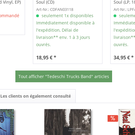
 Vinyl, EP)
Soul (CD)
Soul (LP, 1
Art-Nr.: CDFAN03118
Art-Nr.: LP
 commandé
seulement 1x disponibles
seuleme
Immédiatement disponible à
Immédiate
l'expédition, Délai de
l'expéditio
livraison** env. 1 à 3 jours
livraison**
ouvrés.
ouvrés.
18,95 € *
34,95 € *
Tout afficher "Tedeschi Trucks Band" articles
Les clients on également consulté