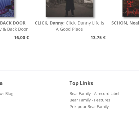
 BACK DOOR
CLICK, Danny:
Click, Danny Life Is
SCHON, Neal
y & Back Door
A Good Place
 For Air
16,00 €
13,75 €
ia
Top Links
ws Blog
Bear Family - A record label
Bear Family - Features
Prix pour Bear Family