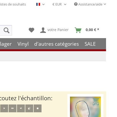
istes de souhaits
Assistance/aide
Français- FR
votre Panier
0,00 € *
lager
Vinyl
d'autres catégories
SALE
coutez l'échantillon: