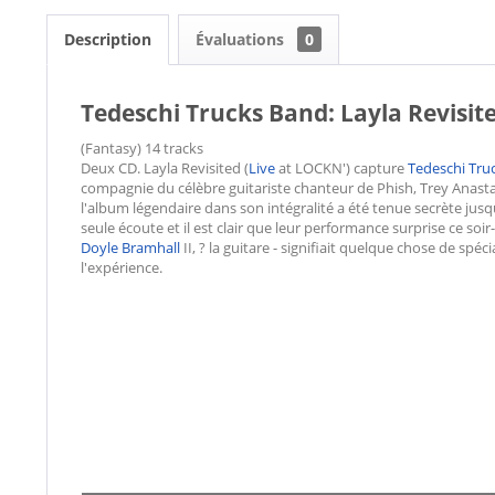
Description
Évaluations
0
Tedeschi Trucks Band: Layla Revisite
(Fantasy) 14 tracks
Deux CD. Layla Revisited (
Live
at LOCKN') capture
Tedeschi Tru
compagnie du célèbre guitariste chanteur de Phish, Trey Anastasi
l'album légendaire dans son intégralité a été tenue secrète j
seule écoute et il est clair que leur performance surprise ce soi
Doyle Bramhall
II, ? la guitare - signifiait quelque chose de spé
l'expérience.