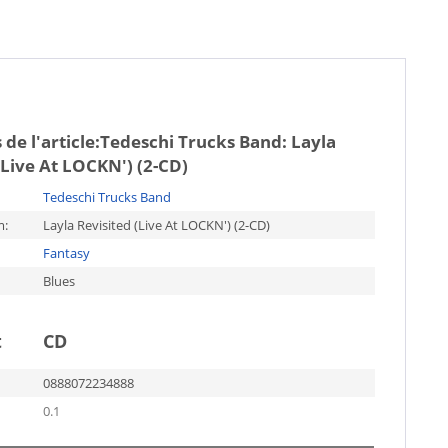
de l'article:
Tedeschi Trucks Band: Layla
(Live At LOCKN') (2-CD)
Tedeschi Trucks Band
m:
Layla Revisited (Live At LOCKN') (2-CD)
Fantasy
Blues
t
CD
0888072234888
0.1