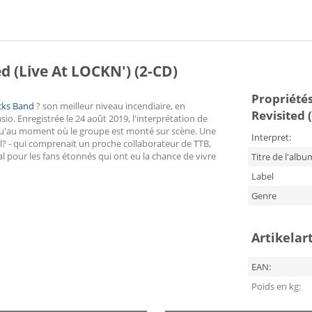
d (Live At LOCKN') (2-CD)
Propriétés 
cks Band
? son meilleur niveau incendiaire, en
Revisited 
o. Enregistrée le 24 août 2019, l'interprétation de
usqu'au moment où le groupe est monté sur scène. Une
Interpret:
r-l? - qui comprenait un proche collaborateur de TTB,
cial pour les fans étonnés qui ont eu la chance de vivre
Titre de l'albu
Label
Genre
Artikelar
EAN:
Poids en kg: