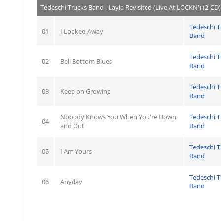
Tedeschi Trucks Band - Layla Revisited (Live At LOCKN') (2-CD)
Tedeschi T
01
I Looked Away
Band
Tedeschi T
02
Bell Bottom Blues
Band
Tedeschi T
03
Keep on Growing
Band
Nobody Knows You When You're Down
Tedeschi T
04
and Out
Band
Tedeschi T
05
I Am Yours
Band
Tedeschi T
06
Anyday
Band