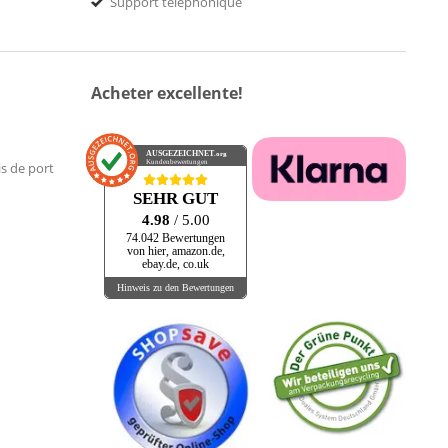
Support téléphonique
Acheter excellente!
AUSGEZEICHNET
.org
Kundenbewertungen
is de port
SEHR GUT
4.98
/ 5.00
74.042 Bewertungen
von hier, amazon.de,
ebay.de, co.uk
Hinweis zu den Bewertungen