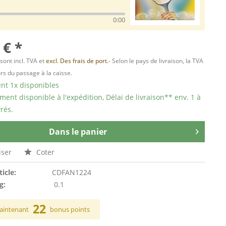
0:00
 € *
 sont incl. TVA et
excl. Des frais de port.
- Selon le pays de livraison, la TVA
ors du passage à la caisse.
t 1x disponibles
ent disponible à l'expédition, Délai de livraison** env. 1 à
rés.
Dans le panier
ser
Coter
ticle:
CDFAN1224
g:
0.1
22
aintenant
bonus points