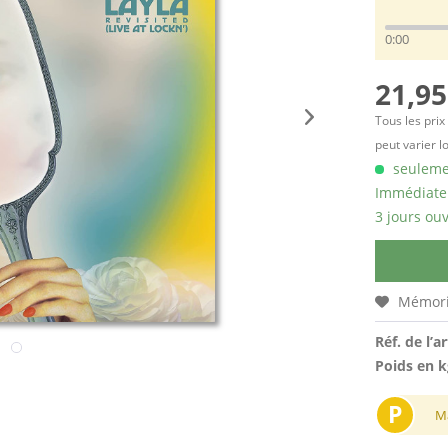
0:00
21,95
Tous les prix
peut varier l
seulemen
Immédiatem
3 jours ouv
Mémori
Réf. de l’ar
Poids en k
P
M