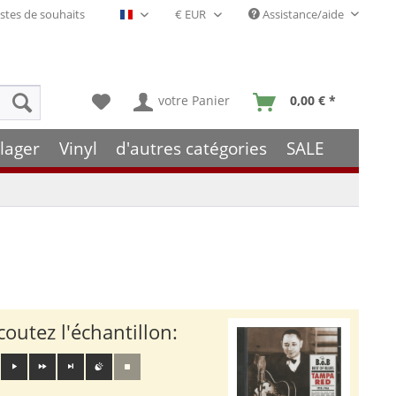
stes de souhaits
Assistance/aide
Français- FR
votre Panier
0,00 € *
lager
Vinyl
d'autres catégories
SALE
coutez l'échantillon: