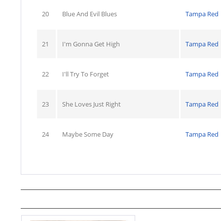
20
Blue And Evil Blues
Tampa Red
21
I'm Gonna Get High
Tampa Red
22
I'll Try To Forget
Tampa Red
23
She Loves Just Right
Tampa Red
24
Maybe Some Day
Tampa Red