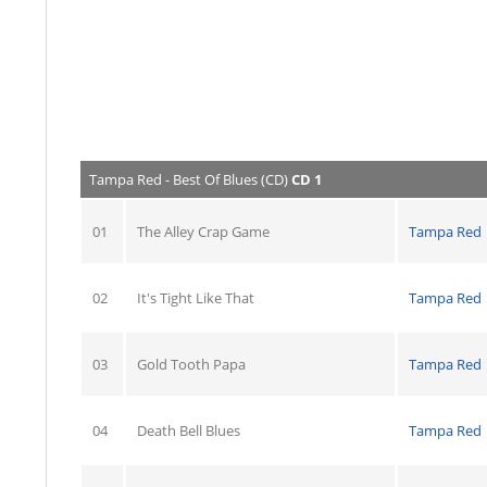
Tampa Red - Best Of Blues (CD)
CD 1
01
The Alley Crap Game
Tampa Red
02
It's Tight Like That
Tampa Red
03
Gold Tooth Papa
Tampa Red
04
Death Bell Blues
Tampa Red