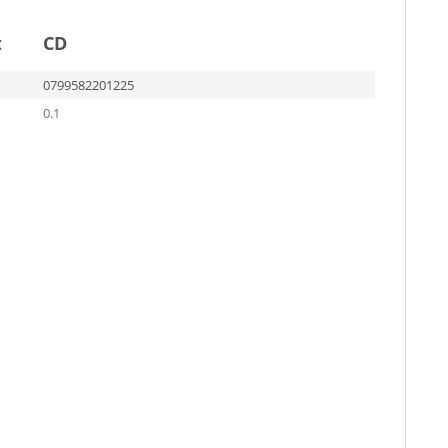
t
CD
0799582201225
0.1