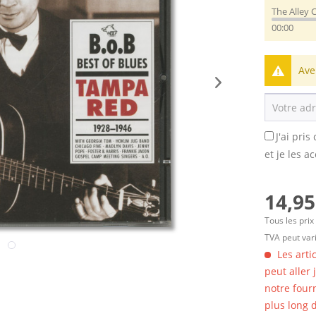
The Alley
00:00
Ave
J'ai pri
et je les a
14,95
Tous les prix
TVA peut vari
Les arti
peut aller
notre four
plus long d