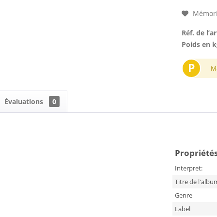
Mémori
Réf. de l’ar
Poids en k
P
M
Évaluations
0
Propriétés
Interpret:
Titre de l'albu
Genre
Label