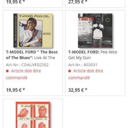
19,95 € *
27,95 € *
T-MODEL FORD " The Boss
T-MODEL FORD:
Pee-Wee
of The Blues":
Live At The
Get My Gun
Deep Blues 2008 (CD)
Art-Nr.: CDALIVE02262
Art-Nr.: 803031
Article doit être
Article doit être
commandé
commandé
19,95 € *
32,95 € *