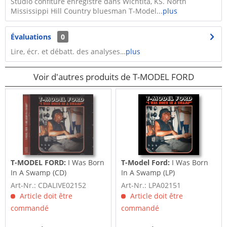
Studio confiture enregistré dans Wichtita, KS. North
Mississippi Hill Country bluesman T-Model...
plus
Évaluations
0
Lire, écr. et débatt. des analyses…
plus
Voir d'autres produits de T-MODEL FORD
T-MODEL FORD:
I Was Born
T-Model Ford:
I Was Born
In A Swamp (CD)
In A Swamp (LP)
Art-Nr.: CDALIVE02152
Art-Nr.: LPA02151
Article doit être
Article doit être
commandé
commandé