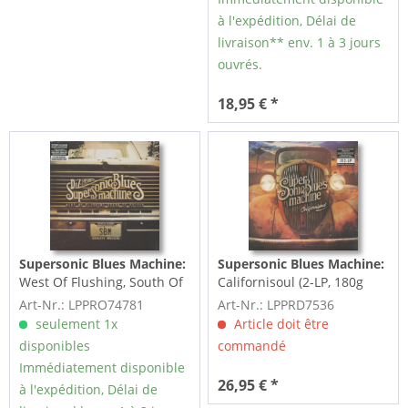
à l'expédition, Délai de
livraison** env. 1 à 3 jours
ouvrés.
18,95 € *
Supersonic Blues Machine:
Supersonic Blues Machine:
West Of Flushing, South Of
Californisoul (2-LP, 180g
Frisco (2-LP, 180g...
Vinyl)
Art-Nr.: LPPRO74781
Art-Nr.: LPPRD7536
seulement 1x
Article doit être
disponibles
commandé
Immédiatement disponible
26,95 € *
à l'expédition, Délai de