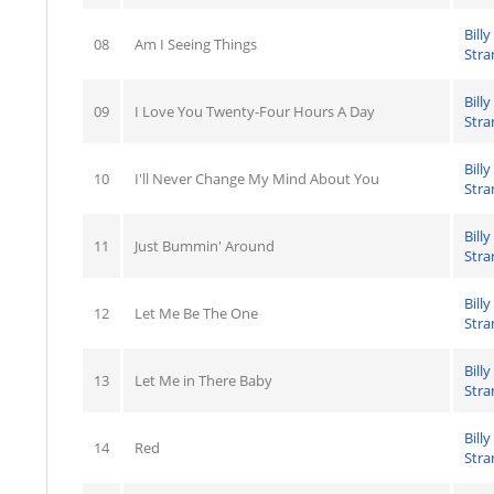
Billy
08
Am I Seeing Things
Stra
Billy
09
I Love You Twenty-Four Hours A Day
Stra
Billy
10
I'll Never Change My Mind About You
Stra
Billy
11
Just Bummin' Around
Stra
Billy
12
Let Me Be The One
Stra
Billy
13
Let Me in There Baby
Stra
Billy
14
Red
Stra