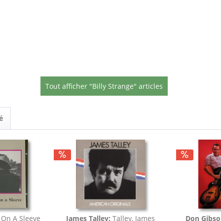
Tout afficher "Billy Strange" articles
é
 On A Sleeve
James Talley:
Talley, James
Don Gibs