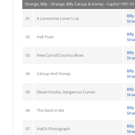
Strange, Billy - Strange, Billy Catsup & Honey - Capitol 1951-55
Billy
01
A Lonesome Lover's Lie
Stra
Billy
02
Hell Train
Stra
Billy
03
New Carroll Country Blues
Stra
Billy
04
Catsup And Honey
Stra
Billy
05
Diesel Smoke, Dangerous Curves
Stra
Billy
06
The Devil In Me
Stra
Billy
07
Half A Photograph
Stra