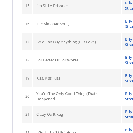
Billy
15
I'm Still A Prisoner
Stra
Billy
16
The Almanac Song
Stra
Billy
17
Gold Can Buy Anything (But Love)
Stra
Billy
18
For Better Or For Worse
Stra
Billy
19
Kiss, Kiss, Kiss
Stra
You're The Only Good Thing (That's
Billy
20
Happened..
Stra
Billy
21
Crazy Quilt Rag
Stra
Billy
22
I Gotta Be Gittin' Home