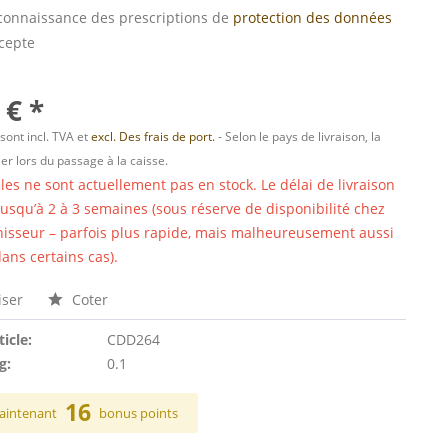
s connaissance des prescriptions de
protection des données
ccepte
 € *
 sont incl. TVA et
excl. Des frais de port.
- Selon le pays de livraison, la
er lors du passage à la caisse.
cles ne sont actuellement pas en stock. Le délai de livraison
 jusqu’à 2 à 3 semaines (sous réserve de disponibilité chez
nisseur – parfois plus rapide, mais malheureusement aussi
ans certains cas).
ser
Coter
ticle:
CDD264
g:
0.1
16
aintenant
bonus points