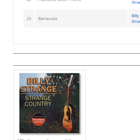
Stra
Billy
23
Barracuda
Stra