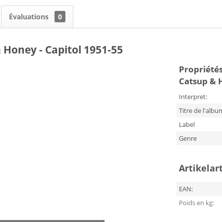
Évaluations
0
& Honey - Capitol 1951-55
Propriétés
Catsup & H
Interpret:
Titre de l'albu
Label
Genre
Artikelar
EAN:
Poids en kg: