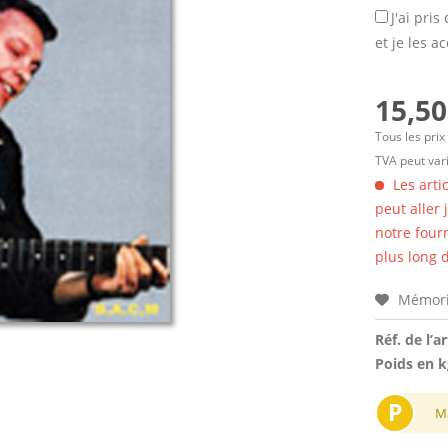
J'ai pri
et je les a
15,50
Tous les prix
TVA peut vari
Les arti
peut aller
notre four
plus long d
Mémori
Réf. de l’ar
Poids en k
P
M