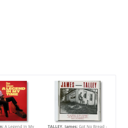
on:
A Legend In My
TALLEY, James:
Got No Bread -