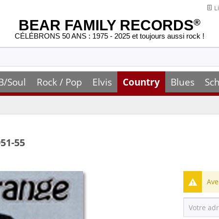
Li
BEAR FAMILY RECORDS
®
CÉLÉBRONS 50 ANS : 1975 - 2025 et toujours aussi rock !
B/Soul
Rock / Pop
Elvis
Country
Blues
Sch
951-55
Ave