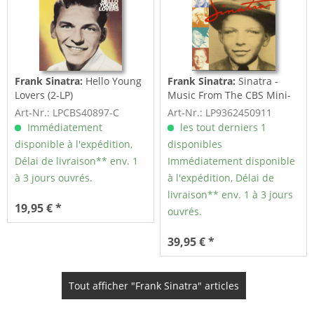
Frank Sinatra:
Hello Young
Frank Sinatra:
Sinatra -
Lovers (2-LP)
Music From The CBS Mini-
Series (2-LP)
Art-Nr.: LPCBS40897-C
Art-Nr.: LP9362450911
Immédiatement
les tout derniers 1
disponible à l'expédition,
disponibles
Délai de livraison** env. 1
Immédiatement disponible
à 3 jours ouvrés.
à l'expédition, Délai de
livraison** env. 1 à 3 jours
19,95 € *
ouvrés.
39,95 € *
Tout afficher "Frank Sinatra" articles