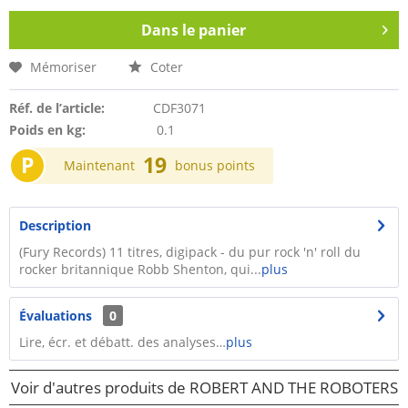
Dans le panier
Mémoriser
Coter
Réf. de l’article:
CDF3071
Poids en kg:
0.1
P
19
Maintenant
bonus points
Description
(Fury Records) 11 titres, digipack - du pur rock 'n' roll du
rocker britannique Robb Shenton, qui...
plus
Évaluations
0
Lire, écr. et débatt. des analyses…
plus
Voir d'autres produits de ROBERT AND THE ROBOTERS