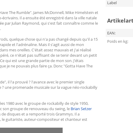
Label
a Have The Rumble". James McDonnell, Mike Himelstein et
crivains. Il a ensuite été enregistré dans la ville natale
Artikelar
isée par Julian Raymond, qui s'est fait connaître comme le
.
EAN:
ods, quelque chose qui n'a pas changé depuis qu'il a 15
Poids en kg:
rapide et l'adrénaline. Mais il s'agit aussi de mon
 mes oreilles. C'était assez mauvais et j'ai réalisé
éré, ce n'était pas suffisant de se tenir devant un petit
 Ce qui est une grande partie de mon son. J'étais
e je ne pouvais plus faire ça. Donc "Gotta Have The
, il l'a prouvé ? l'avance avec le premier single
te ? une promenade musicale sur la vague néo-rockabilly
s 1980 avec le groupe de rockabilly de style 1950,
vec son groupe de renouveau du swing, le
Brian Setzer
ns de disques et a remporté trois Grammys. Il a
, le guitariste, auteur-compositeur et chanteur est