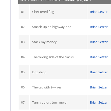
01
Checkered flag
Brian Setzer
02
Smash up on highway one
Brian Setzer
03
Stack my money
Brian Setzer
04
The wrong side of the tracks
Brian Setzer
05
Drip drop
Brian Setzer
06
The cat with 9 wives
Brian Setzer
07
Turn you on, turn me on
Brian Setzer