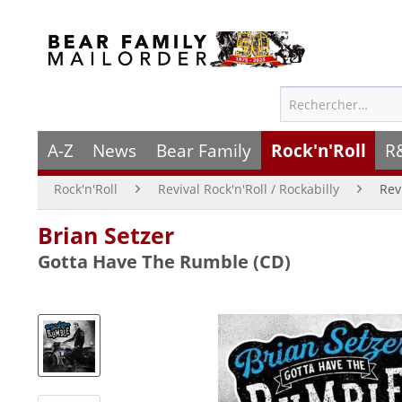
A-Z
News
Bear Family
Rock'n'Roll
R
Rock'n'Roll
Revival Rock'n'Roll / Rockabilly
Rev
Brian Setzer
Gotta Have The Rumble (CD)