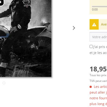
0:00
Ave
J'ai pri
et je les a
18,95
Tous les prix
TVA peut vari
Les arti
peut aller
notre four
plus long d