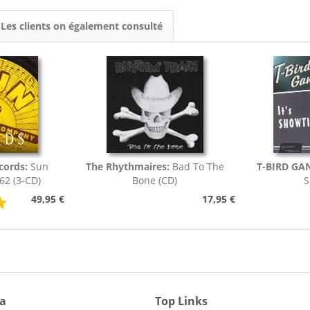
Les clients on également consulté
ecords:
Sun
The Rhythmaires:
Bad To The
T-BIRD GA
62 (3-CD)
Bone (CD)
S
49,95 €
17,95 €
ia
Top Links