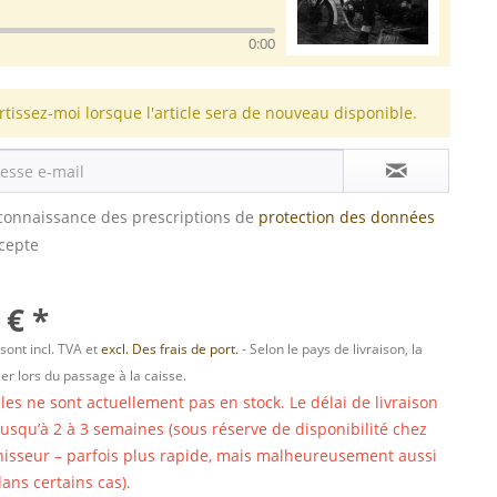
0:00
rtissez-moi lorsque l'article sera de nouveau disponible.
s connaissance des prescriptions de
protection des données
ccepte
 € *
 sont incl. TVA et
excl. Des frais de port.
- Selon le pays de livraison, la
er lors du passage à la caisse.
cles ne sont actuellement pas en stock. Le délai de livraison
 jusqu’à 2 à 3 semaines (sous réserve de disponibilité chez
nisseur – parfois plus rapide, mais malheureusement aussi
ans certains cas).