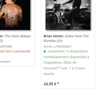
er:
The Devil Always
Brian Setzer:
Gotta Have The
D)
Rumble (LP)
SURF6908
Art-Nr.: LPSD505627
 doit être commandé
seulement 1x disponibles
Immédiatement disponible à
16,95 € *
l'expédition, Délai de
livraison** env. 1 à 3 jours
ouvrés.
24,95 € *