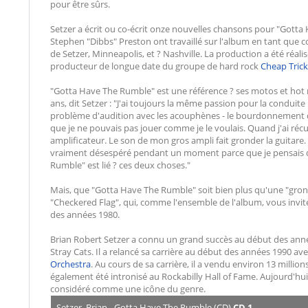
pour être sûrs.
Setzer a écrit ou co-écrit onze nouvelles chansons pour "Gott
Stephen "Dibbs" Preston ont travaillé sur l'album en tant que co-é
de Setzer, Minneapolis, et ? Nashville. La production a été réal
producteur de longue date du groupe de hard rock
Cheap Trick
"Gotta Have The Rumble" est une référence ? ses motos et hot r
ans, dit Setzer : "J'ai toujours la même passion pour la conduite 
problème d'audition avec les acouphènes - le bourdonnement dans
que je ne pouvais pas jouer comme je le voulais. Quand j'ai récup
amplificateur. Le son de mon gros ampli fait gronder la guitare.
vraiment désespéré pendant un moment parce que je pensais qu
Rumble" est lié ? ces deux choses."
Mais, que "Gotta Have The Rumble" soit bien plus qu'une "gronde"
"Checkered Flag", qui, comme l'ensemble de l'album, vous invi
des années 1980.
Brian Robert Setzer a connu un grand succès au début des année
Stray Cats. Il a relancé sa carrière au début des années 1990 a
Orchestra
. Au cours de sa carrière, il a vendu environ 13 millio
également été intronisé au Rockabilly Hall of Fame. Aujourd'hui
considéré comme une icône du genre.
Setzer, Brian - Gotta Have The Rumble (CD)
CD 1