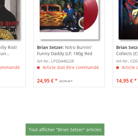
lly Riot!
Brian Setzer:
Nitro Burnin'
Brian Setz
Sun...
Funny Daddy (LP, 180g Red
Collects (C
Vinyl,...
Art-Nr.: LPSD44022R
Art-Nr.: CD
 commandé
Article doit être commandé
Article
24,95 € *
14,95 € *
29,95 € *
Tout afficher "Brian Setzer" articles