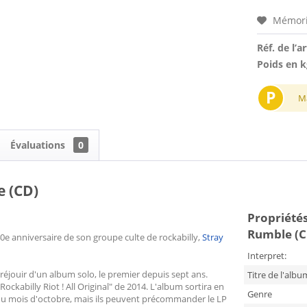
Mémori
Réf. de l’ar
Poids en k
P
M
Évaluations
0
e (CD)
Propriétés
Rumble (C
 40e anniversaire de son groupe culte de rockabilly,
Stray
Interpret:
éjouir d'un album solo, le premier depuis sept ans.
Titre de l'albu
ockabilly Riot ! All Original" de 2014. L'album sortira en
Genre
 du mois d'octobre, mais ils peuvent précommander le LP