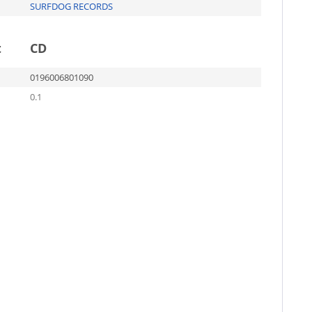
SURFDOG RECORDS
t
CD
0196006801090
0.1