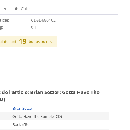
ser
Coter
ticle:
CDSD680102
g:
0.1
19
aintenant
bonus points
 de l'article:
Brian Setzer: Gotta Have The
D)
Brian Setzer
m:
Gotta Have The Rumble (CD)
Rock'n'Roll