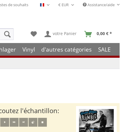
stes de souhaits
Assistance/aide
Français- FR
votre Panier
0,00 € *
hlager
Vinyl
d'autres catégories
SALE
coutez l'échantillon: