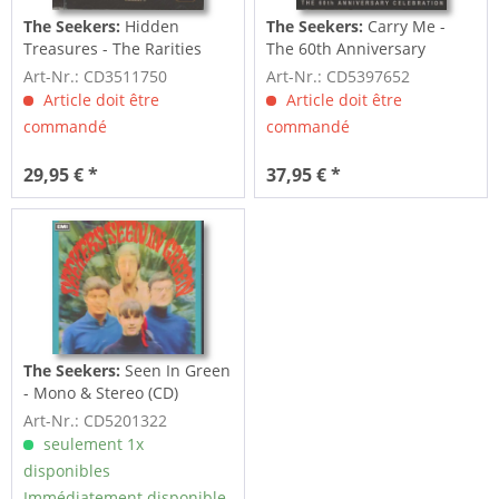
The Seekers:
Hidden
The Seekers:
Carry Me -
Treasures - The Rarities
The 60th Anniversary
Collection...
Celebration (3-CD)
Art-Nr.: CD3511750
Art-Nr.: CD5397652
Article doit être
Article doit être
commandé
commandé
29,95 € *
37,95 € *
The Seekers:
Seen In Green
- Mono & Stereo (CD)
Art-Nr.: CD5201322
seulement 1x
disponibles
Immédiatement disponible