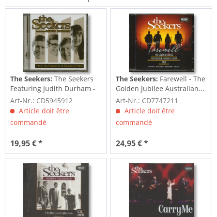
The Seekers:
The Seekers
The Seekers:
Farewell - The
Featuring Judith Durham -
Golden Jubilee Australian...
The...
Art-Nr.: CD5945912
Art-Nr.: CD7747211
Article doit être
Article doit être
commandé
commandé
19,95 € *
24,95 € *