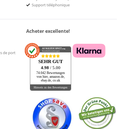
Support téléphonique
Acheter excellente!
AUSGEZEICHNET
.org
Kundenbewertungen
is de port
SEHR GUT
4.98
/ 5.00
74.042 Bewertungen
von hier, amazon.de,
ebay.de, co.uk
Hinweis zu den Bewertungen