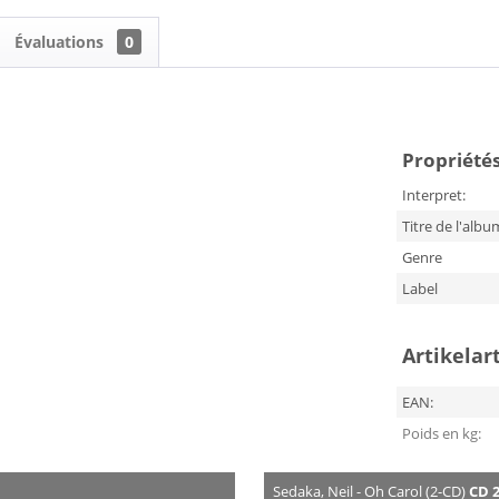
Évaluations
0
Propriétés
Interpret:
Titre de l'albu
Genre
Label
Artikelar
EAN:
Poids en kg:
Sedaka, Neil - Oh Carol (2-CD)
CD 