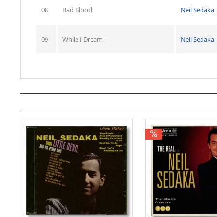
08
Bad Blood
Neil Sedaka
09
While I Dream
Neil Sedaka