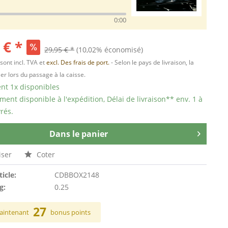
0:00
 € *
29,95 € *
(10,02% économisé)
 sont incl. TVA et
excl. Des frais de port.
- Selon le pays de livraison, la
er lors du passage à la caisse.
t 1x disponibles
ent disponible à l'expédition, Délai de livraison** env. 1 à
rés.
Dans le panier
ser
Coter
ticle:
CDBBOX2148
g:
0.25
27
aintenant
bonus points