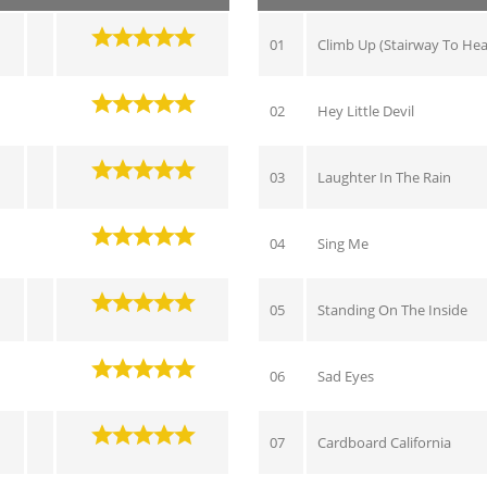
01
Climb Up (Stairway To He
02
Hey Little Devil
03
Laughter In The Rain
04
Sing Me
05
Standing On The Inside
06
Sad Eyes
07
Cardboard California