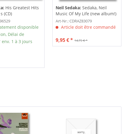
ka:
His Greatest Hits
Neil Sedaka:
Sedaka, Neil
s (CD)
Music Of My Life (new album!)
696529
Art-Nr.: CDRAZ83079
tement disponible
Article doit être commandé
ion, Délai de
9,95 € *
14,75 € *
 env. 1 à 3 jours