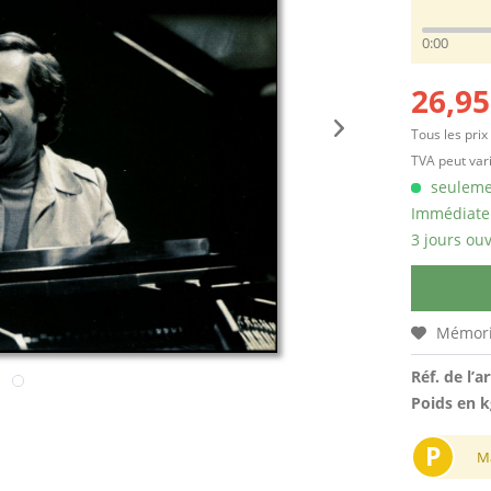
0:00
26,95
Tous les prix
TVA peut vari
seulemen
Immédiatem
3 jours ouv
Mémori
Réf. de l’ar
Poids en k
P
M