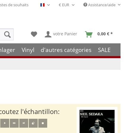
stes de souhaits
Assistance/aide
Français- FR
votre Panier
0,00 € *
hlager
Vinyl
d'autres catégories
SALE
coutez l'échantillon: