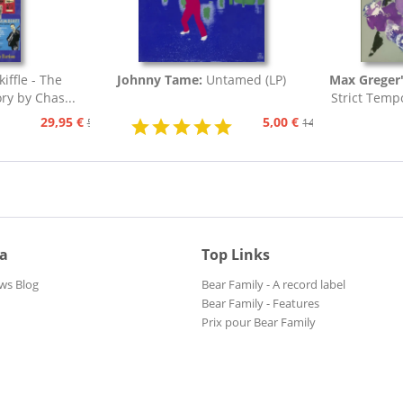
kiffle - The
Johnny Tame:
Untamed (LP)
Max Greger'
ory by Chas...
Strict Temp
Tang
29,95 €
5,00 €
59,95 €
14,95 €
ia
Top Links
ws Blog
Bear Family - A record label
Bear Family - Features
Prix pour Bear Family