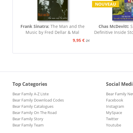
NOUVEAU
Frank Sinatra:
The Man and the
Chas McDevitt:
S
Music by Fred Dellar & Mal
Definitive Inside St
Peachey
9,95 €
24,95 €
Top Categories
Social Med
Bear Family A-Z Liste
Bear Family Ne
Bear Family Download Codes
Facebook
Bear Family Catalogues
Instagram
Bear Family On The Road
MySpace
Bear Family Story
Twitter
Bear Family Team
Youtube