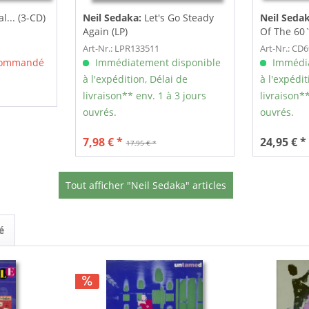
l... (3-CD)
Neil Sedaka:
Let's Go Steady
Neil Seda
Again (LP)
Of The 60`
Art-Nr.: LPR133511
Art-Nr.: CD
 commandé
Immédiatement disponible
Immédia
à l'expédition, Délai de
à l'expédit
livraison** env. 1 à 3 jours
livraison**
ouvrés.
ouvrés.
7,98 € *
24,95 € *
17,95 € *
Tout afficher "Neil Sedaka" articles
é