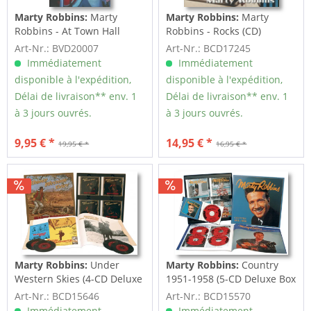
Marty Robbins:
Marty
Marty Robbins:
Marty
Robbins - At Town Hall
Robbins - Rocks (CD)
Party (DVD)
Art-Nr.: BVD20007
Art-Nr.: BCD17245
Immédiatement
Immédiatement
disponible à l'expédition,
disponible à l'expédition,
Délai de livraison** env. 1
Délai de livraison** env. 1
à 3 jours ouvrés.
à 3 jours ouvrés.
9,95 € *
14,95 € *
19,95 € *
16,95 € *
Marty Robbins:
Under
Marty Robbins:
Country
Western Skies (4-CD Deluxe
1951-1958 (5-CD Deluxe Box
Box Set)
Set)
Art-Nr.: BCD15646
Art-Nr.: BCD15570
Immédiatement
Immédiatement