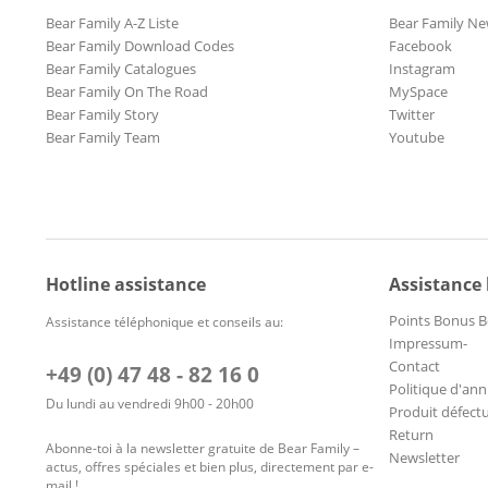
Bear Family A-Z Liste
Bear Family Ne
Bear Family Download Codes
Facebook
Bear Family Catalogues
Instagram
Bear Family On The Road
MySpace
Bear Family Story
Twitter
Bear Family Team
Youtube
Hotline assistance
Assistance
Points Bonus B
Assistance téléphonique et conseils au:
Impressum-
Contact
+49 (0) 47 48 - 82 16 0
Politique d'ann
Du lundi au vendredi 9h00 - 20h00
Produit défect
Return
Abonne-toi à la newsletter gratuite de Bear Family –
Newsletter
actus, offres spéciales et bien plus, directement par e-
mail !