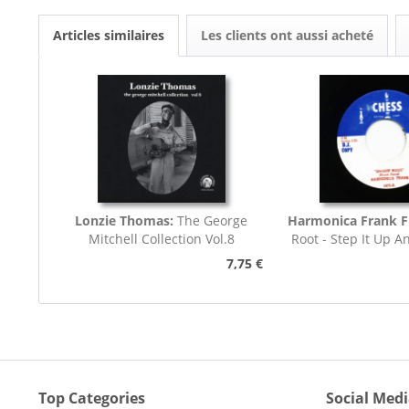
Articles similaires
Les clients ont aussi acheté
Lonzie Thomas:
The George
Harmonica Frank F
Mitchell Collection Vol.8
Root - Step It Up A
45rpm
7,75 €
Top Categories
Social Med