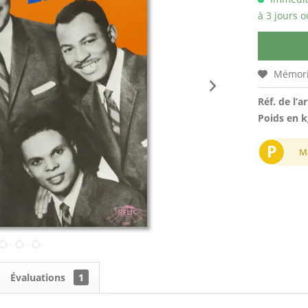
à 3 jours o
Mémori
Réf. de l’ar
Poids en k
P
M
Évaluations
1