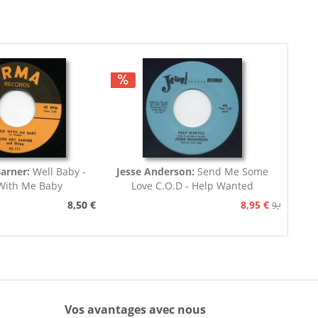
Barner:
Well Baby -
Jesse Anderson:
Send Me Some
With Me Baby
Love C.O.D - Help Wanted
8,50 €
8,95 €
9,95 €
Vos avantages avec nous