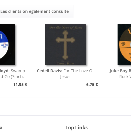
Les clients on également consulté
loyd:
Swamp
Cedell Davis:
For The Love Of
Juke Boy 
nd Go (7inch,
Jesus
Rock 
)
11,95 €
6,75 €
ia
Top Links