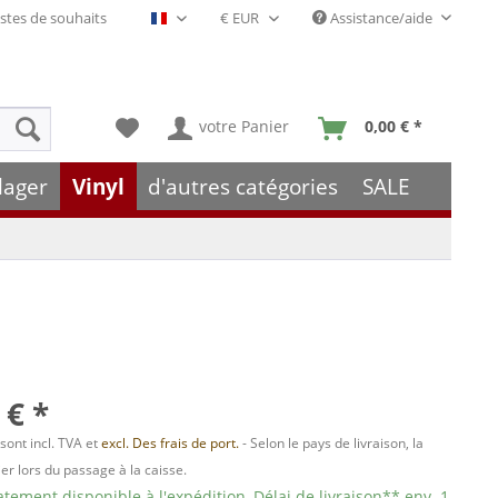
stes de souhaits
Assistance/aide
Français- FR
votre Panier
0,00 € *
lager
Vinyl
d'autres catégories
SALE
 € *
 sont incl. TVA et
excl. Des frais de port.
- Selon le pays de livraison, la
er lors du passage à la caisse.
ement disponible à l'expédition, Délai de livraison** env. 1