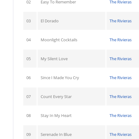
02
Easy To Remember
The Rivieras
03
El Dorado
The Rivieras
04
Moonlight Cocktails
The Rivieras
05
My Silent Love
The Rivieras
06
Since I Made You Cry
The Rivieras
07
Count Every Star
The Rivieras
08
Stay In My Heart
The Rivieras
09
Serenade In Blue
The Rivieras