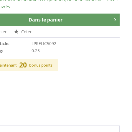
uvrés.
Dans le panier
ser
Coter
ticle:
LPRELIC5092
g:
0.25
20
aintenant
bonus points