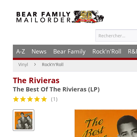
A-Z
News
Bear Family
Rock'n'Roll
R&
Vinyl
Rock'n'Roll
The Rivieras
The Best Of The Rivieras (LP)
(
1
)