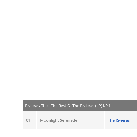
Rivieras, The - The Best Of The Rivieras (LP)
LP 1
01
Moonlight Serenade
The Rivieras