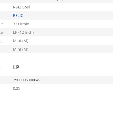
R&B, Soul
RELIC
it
33 U/min
ze
LP (12 Inch)
g
Mint (M)
g
Mint (M)
t
LP
2500006000649
0.25