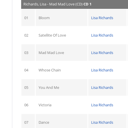
Richards, Lisa - Mad Mad Love (CD)
CD 1
01
Bloom
Lisa Richards
02
Satellite Of Love
Lisa Richards
03
Mad Mad Love
Lisa Richards
04
Whose Chain
Lisa Richards
05
You And Me
Lisa Richards
06
Victoria
Lisa Richards
07
Dance
Lisa Richards