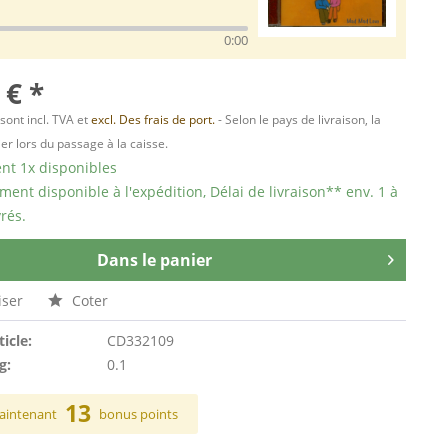
0:00
 € *
 sont incl. TVA et
excl. Des frais de port.
- Selon le pays de livraison, la
er lors du passage à la caisse.
t 1x disponibles
ent disponible à l'expédition, Délai de livraison** env. 1 à
rés.
Dans le panier
ser
Coter
ticle:
CD332109
g:
0.1
13
aintenant
bonus points