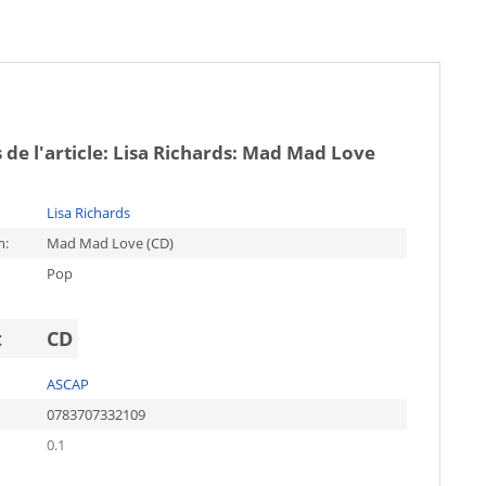
 de l'article:
Lisa Richards: Mad Mad Love
Lisa Richards
m:
Mad Mad Love (CD)
Pop
t
CD
ASCAP
0783707332109
0.1