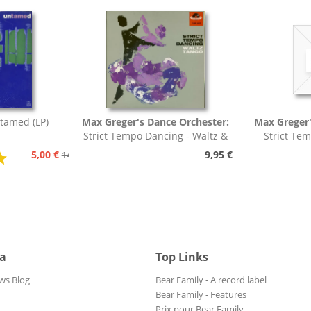
tamed (LP)
Max Greger's Dance Orchester:
Max Greger'
Strict Tempo Dancing - Waltz &
Strict Te
Tango (7inch,...
Foxt
5,00 €
9,95 €
14,95 €
ia
Top Links
ws Blog
Bear Family - A record label
Bear Family - Features
Prix pour Bear Family