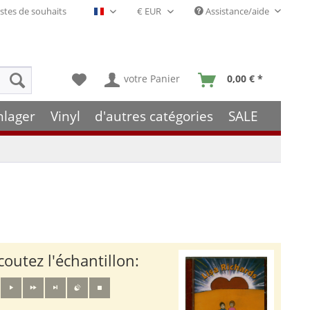
stes de souhaits
Assistance/aide
Français- FR
votre Panier
0,00 € *
hlager
Vinyl
d'autres catégories
SALE
coutez l'échantillon: