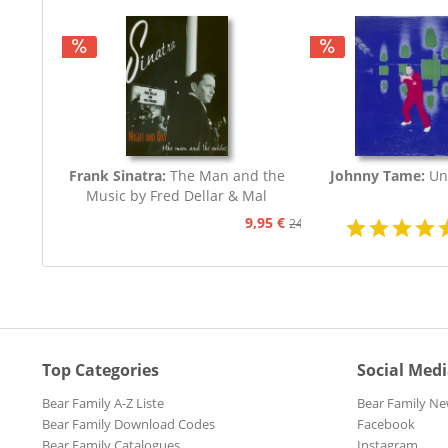
Frank Sinatra:
The Man and the
Johnny Tame:
Un
Music by Fred Dellar & Mal
Peachey
9,95 €
24,95 €
Top Categories
Social Med
Bear Family A-Z Liste
Bear Family Ne
Bear Family Download Codes
Facebook
Bear Family Catalogues
Instagram