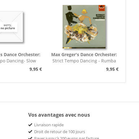
s Dance Orchester:
Max Greger's Dance Orchester:
mpo Dancing- Slow
Strict Tempo Dancing - Rumba
rot (7inch,...
(7inch, 45rpm, EP,...
9,95 €
9,95 €
Vos avantages avec nous
Livraison rapide
Droit de retour de 100 jours
Payer jusqu'à 200 euros par facture