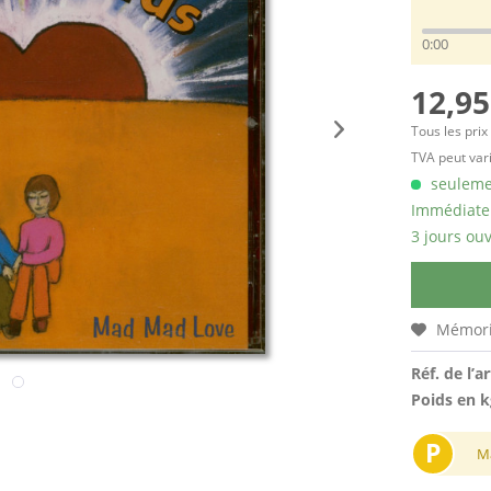
0:00
12,95
Tous les prix
TVA peut vari
seulemen
Immédiatem
3 jours ouv
Mémori
Réf. de l’ar
Poids en k
P
M