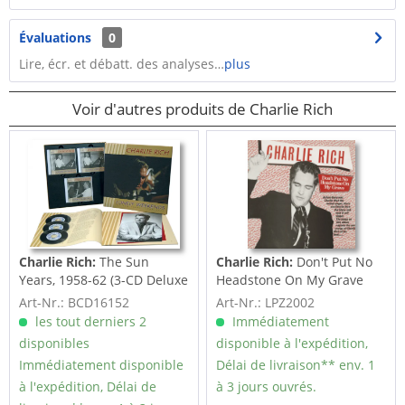
Évaluations
0
Lire, écr. et débatt. des analyses…
plus
Voir d'autres produits de Charlie Rich
Charlie Rich:
The Sun
Charlie Rich:
Don't Put No
Years, 1958-62 (3-CD Deluxe
Headstone On My Grave
Box Set)
(LP)
Art-Nr.: BCD16152
Art-Nr.: LPZ2002
les tout derniers 2
Immédiatement
disponibles
disponible à l'expédition,
Immédiatement disponible
Délai de livraison** env. 1
à l'expédition, Délai de
à 3 jours ouvrés.