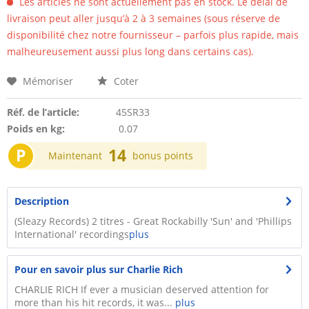
Les articles ne sont actuellement pas en stock. Le délai de
livraison peut aller jusqu’à 2 à 3 semaines (sous réserve de
disponibilité chez notre fournisseur – parfois plus rapide, mais
malheureusement aussi plus long dans certains cas).
Mémoriser
Coter
Réf. de l’article:
45SR33
Poids en kg:
0.07
P
14
Maintenant
bonus points
Description
(Sleazy Records) 2 titres - Great Rockabilly 'Sun' and 'Phillips
International' recordings
plus
Pour en savoir plus sur Charlie Rich
CHARLIE RICH If ever a musician deserved attention for
more than his hit records, it was...
plus