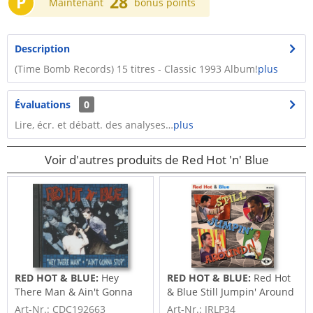
P
28
Maintenant
bonus points
Description
(Time Bomb Records) 15 titres - Classic 1993 Album!
plus
Évaluations
0
Lire, écr. et débatt. des analyses…
plus
Voir d'autres produits de Red Hot 'n' Blue
RED HOT & BLUE:
Hey
RED HOT & BLUE:
Red Hot
There Man & Ain't Gonna
& Blue Still Jumpin' Around
Stomp (2-CD)
Art-Nr.: CDC192663
Art-Nr.: JRLP34