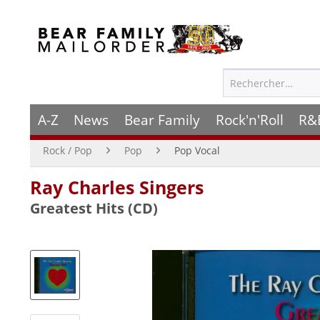
A-Z
News
Bear Family
Rock'n'Roll
R&
Rock / Pop
Pop
Pop Vocal
Ray Charles Singers
Greatest Hits (CD)