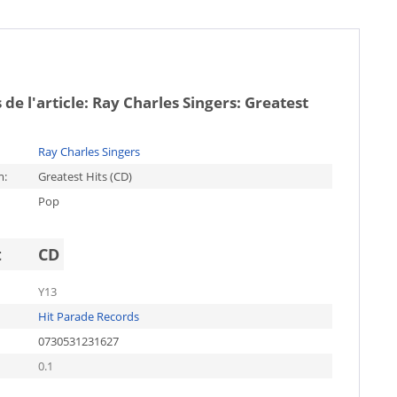
 de l'article:
Ray Charles Singers: Greatest
Ray Charles Singers
m:
Greatest Hits (CD)
Pop
t
CD
Y13
Hit Parade Records
0730531231627
0.1