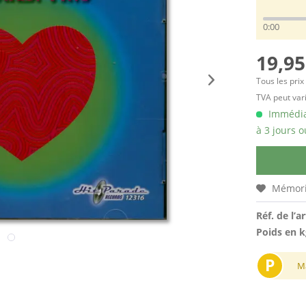
0:00
19,95
Tous les prix
TVA peut vari
Immédiat
à 3 jours o
Mémori
Réf. de l’ar
Poids en k
P
M