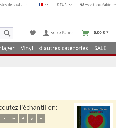
stes de souhaits
Assistance/aide
Français- FR
votre Panier
0,00 € *
hlager
Vinyl
d'autres catégories
SALE
coutez l'échantillon: