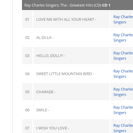
Ray Charles Singers, The - Greatest Hits (CD)
CD 1
Ray Charle
01
LOVE ME WITH ALL YOUR HEART -
Singers
Ray Charle
02
AL-DI-LA -
Singers
Ray Charle
03
HELLO, DOLLY! -
Singers
Ray Charle
04
SWEET LITTLE MOUNTAIN BIRD -
Singers
Ray Charle
05
CHARADE -
Singers
Ray Charle
06
SMILE -
Singers
Ray Charle
07
I WISH YOU LOVE -
Singers