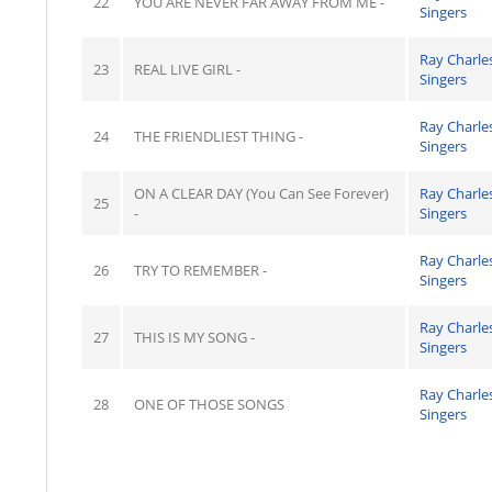
22
YOU ARE NEVER FAR AWAY FROM ME -
Singers
Ray Charle
23
REAL LIVE GIRL -
Singers
Ray Charle
24
THE FRIENDLIEST THING -
Singers
ON A CLEAR DAY (You Can See Forever)
Ray Charle
25
-
Singers
Ray Charle
26
TRY TO REMEMBER -
Singers
Ray Charle
27
THIS IS MY SONG -
Singers
Ray Charle
28
ONE OF THOSE SONGS
Singers