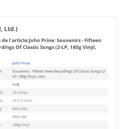
, Ltd.)
de l'article:
John Prine: Souvenirs - Fifteen
ings Of Classic Songs (2-LP, 180g Vinyl,
John Prine
m:
Souvenirs - Fifteen New Recordings Of Classic Songs (2-
LP, 180g Vinyl, Ltd.)
Folk
it
33 U/min
ze
LP (12 Inch)
g
Mint (M)
g
Mint (M)
e
180g Vinyl