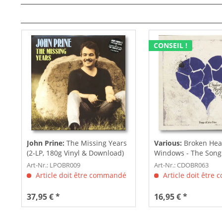
CONSEIL !
John Prine:
The Missing Years
Various:
Broken Hear
(2-LP, 180g Vinyl & Download)
Windows - The Songs
Art-Nr.: LPOBR009
Art-Nr.: CDOBR063
Article doit être commandé
Article doit être
37,95 € *
16,95 € *