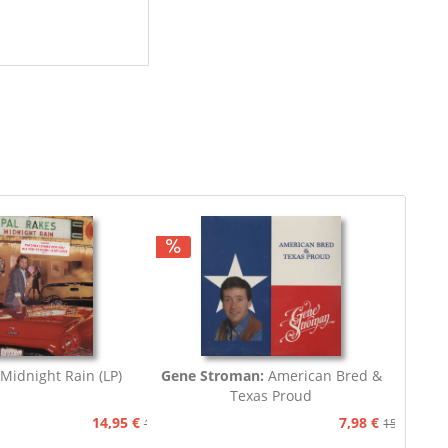
Midnight Rain (LP)
Gene Stroman:
American Bred &
Texas Proud
14,95 €
7,98 €
15,90 €
15,90 €