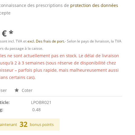
s connaissance des prescriptions de
protection des données
ccepte
 € *
 sont incl. TVA et
excl. Des frais de port.
- Selon le pays de livraison, la TVA
ors du passage à la caisse.
cles ne sont actuellement pas en stock. Le délai de livraison
 jusqu’à 2 à 3 semaines (sous réserve de disponibilité chez
nisseur – parfois plus rapide, mais malheureusement aussi
ans certains cas).
ser
Coter
ticle:
LPOBR021
g:
0.48
32
aintenant
bonus points