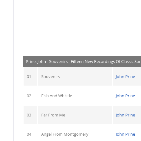
Prine, John - Souvenirs - Fifteen New Recordings Of Classic Song
01
Souvenirs
John Prine
02
Fish And Whistle
John Prine
03
Far From Me
John Prine
04
Angel From Montgomery
John Prine