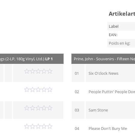
Artikelar
Label
EAN:
Poids en kg:
s (2-LP, 180g Vinyl, Ltd.)
LP 1
Prine, John - Souvenirs - Fifteen N
01
Six O'clock News
02
People Puttin' People Do
03
Sam Stone
04
Please Don't Bury Me