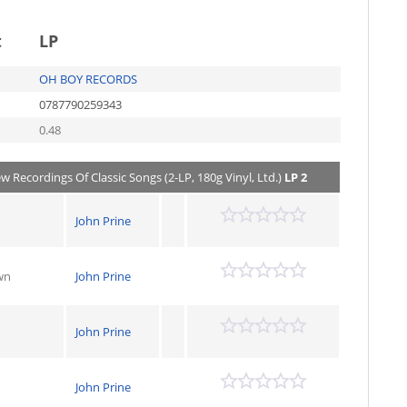
t
LP
OH BOY RECORDS
0787790259343
0.48
ew Recordings Of Classic Songs (2-LP, 180g Vinyl, Ltd.)
LP 2
John Prine
wn
John Prine
John Prine
John Prine