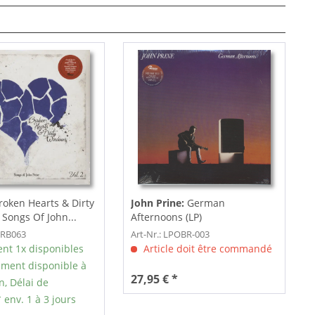
oken Hearts & Dirty
John Prine:
German
Songs Of John...
Afternoons (LP)
ORB063
Art-Nr.: LPOBR-003
nt 1x disponibles
Article doit être commandé
ment disponible à
27,95 € *
n, Délai de
 env. 1 à 3 jours