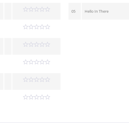
05
Hello In There