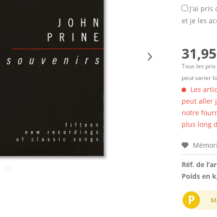
J'ai pri
et je les a
31,95
Tous les prix
peut varier l
Les arti
peut aller
notre four
plus long d
Mémori
Réf. de l’ar
Poids en k
P
M