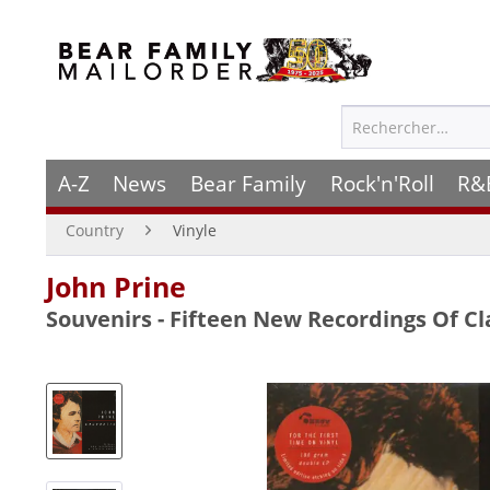
A-Z
News
Bear Family
Rock'n'Roll
R&
Country
Vinyle
John Prine
Souvenirs - Fifteen New Recordings Of Clas