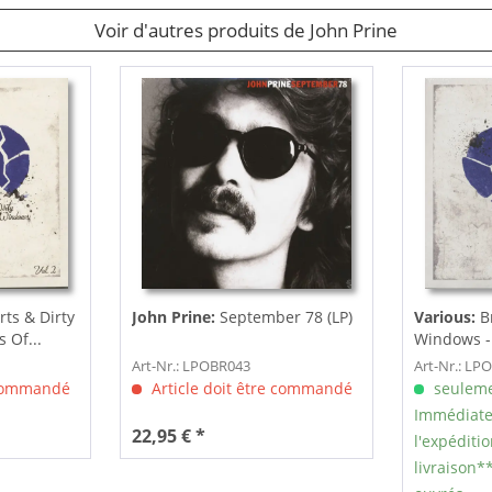
Voir d'autres produits de John Prine
ts & Dirty
John Prine:
September 78 (LP)
Various:
Br
 Of...
Windows - 
Art-Nr.: LPOBR043
Art-Nr.: LP
 commandé
Article doit être commandé
seuleme
Immédiate
22,95 € *
l'expéditio
livraison**