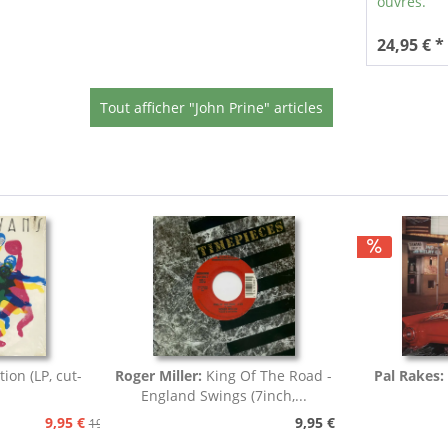
ouvrés.
24,95 € *
Tout afficher "John Prine" articles
tion (LP, cut-
Roger Miller:
King Of The Road -
Pal Rakes:
England Swings (7inch,...
9,95 €
9,95 €
19,95 €