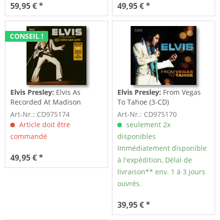
59,95 € *
49,95 € *
CONSEIL !
Elvis Presley:
Elvis As
Elvis Presley:
From Vegas
Recorded At Madison
To Tahoe (3-CD)
Square Garden (3-CD)
Art-Nr.: CD975174
Art-Nr.: CD975170
Article doit être
seulement 2x
commandé
disponibles
Immédiatement disponible
49,95 € *
à l'expédition, Délai de
livraison** env. 1 à 3 jours
ouvrés.
39,95 € *