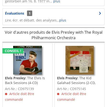
gestorben am 16. 8. 1977 in...
plus
Évaluations
1
Lire, écr. et débatt. des analyses…
plus
Voir d'autres produits de Elvis Presley with The Royal
Philharmonic Orchestra
CONSEIL !
Elvis Presley:
The Elvis Is
Elvis Presley:
The Kid
Back Sessions (4-CD)
Galahad Sessions (2-CD,
7inch Deluxe...
Art-Nr.: CD975139
Art-Nr.: CD975145
Article doit être
Article doit être
commandé
commandé