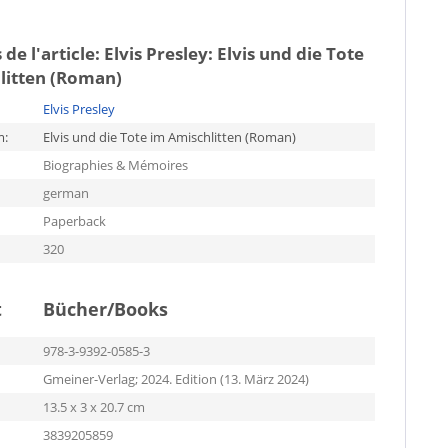
 de l'article:
Elvis Presley: Elvis und die Tote
litten (Roman)
Elvis Presley
m:
Elvis und die Tote im Amischlitten (Roman)
Biographies & Mémoires
german
Paperback
320
t
Bücher/Books
978-3-9392-0585-3
Gmeiner-Verlag; 2024. Edition (13. März 2024)
13.5 x 3 x 20.7 cm
3839205859