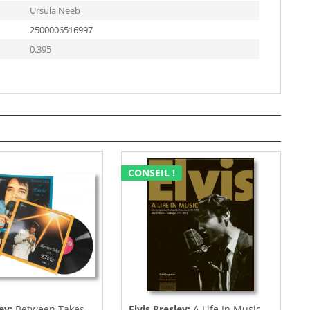
Ursula Neeb
2500006516997
0.395
CONSEIL !
ley:
Between Takes
Elvis Presley:
A Life In Music -