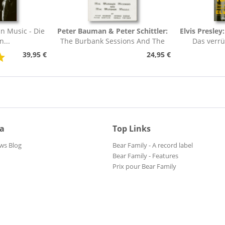
 In Music - Die
Peter Bauman & Peter Schittler:
Elvis Presley
n...
The Burbank Sessions And The
Das verrü
Burbank Puzzle...
39,95 €
24,95 €
ia
Top Links
ws Blog
Bear Family - A record label
Bear Family - Features
Prix pour Bear Family