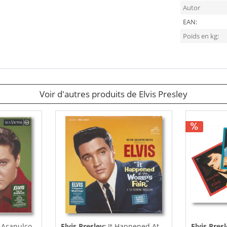
Autor
EAN:
Poids en kg:
Voir d'autres produits de Elvis Presley
 Acapulco
Elvis Presley:
It Happened At
Elvis Pres