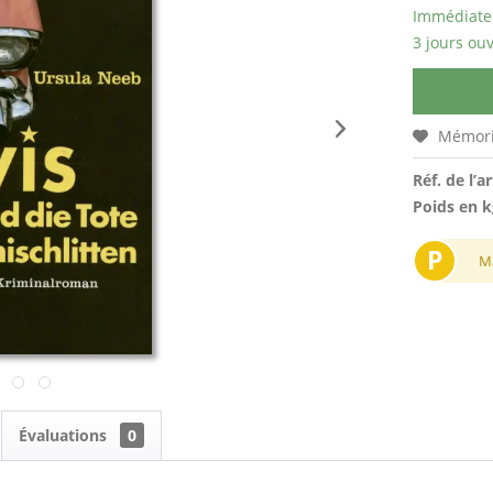
Immédiatem
3 jours ouv
Mémori
Réf. de l’ar
Poids en k
P
M
Évaluations
0