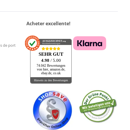
Acheter excellente!
AUSGEZEICHNET
.org
Kundenbewertungen
is de port
SEHR GUT
4.98
/ 5.00
74.042 Bewertungen
von hier, amazon.de,
ebay.de, co.uk
Hinweis zu den Bewertungen