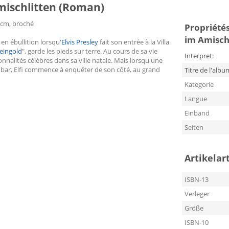
 Amischlitten (Roman)
1 cm, broché
Propriétés
im Amisch
en ébullition lorsqu'
Elvis Presley
fait son entrée à la Villa
eingold
", garde les pieds sur terre. Au cours de sa vie
Interpret:
nalités célèbres dans sa ville natale. Mais lorsqu'une
 bar, Elfi commence à enquêter de son côté, au grand
Titre de l'albu
Kategorie
Langue
Einband
Seiten
Artikelar
ISBN-13
Verleger
Größe
ISBN-10