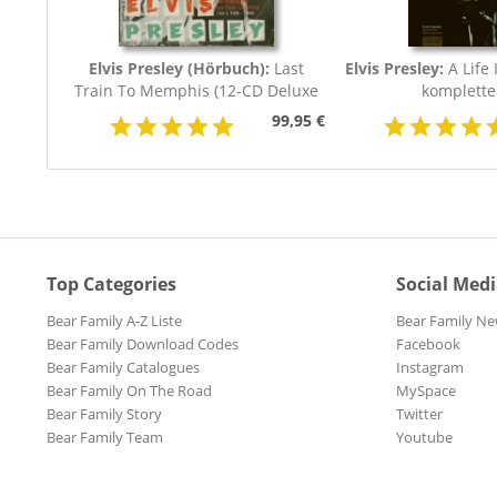
Elvis Presley (Hörbuch):
Last
Elvis Presley:
A Life
Train To Memphis (12-CD Deluxe
komplette
Box Set)...
99,95 €
Top Categories
Social Med
Bear Family A-Z Liste
Bear Family Ne
Bear Family Download Codes
Facebook
Bear Family Catalogues
Instagram
Bear Family On The Road
MySpace
Bear Family Story
Twitter
Bear Family Team
Youtube