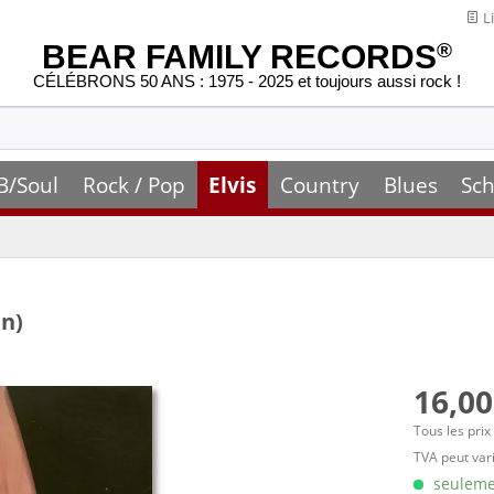
Li
BEAR FAMILY RECORDS
®
CÉLÉBRONS 50 ANS : 1975 - 2025 et toujours aussi rock !
B/Soul
Rock / Pop
Elvis
Country
Blues
Sch
an)
16,00
Tous les prix
TVA peut vari
seulemen