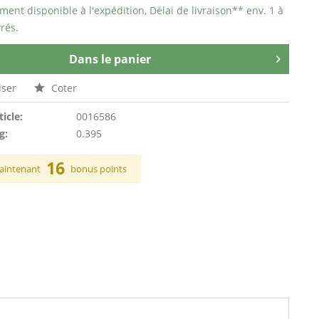
ent disponible à l'expédition, Délai de livraison** env. 1 à
rés.
Dans le panier
ser
Coter
ticle:
0016586
g:
0.395
16
aintenant
bonus points