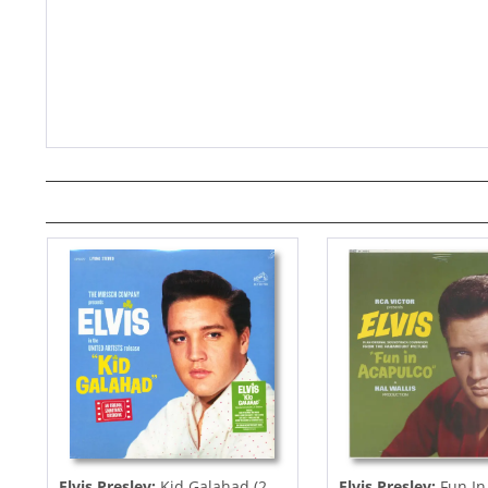
Elvis Presley:
Kid Galahad (2-
Elvis Presley:
Fun In