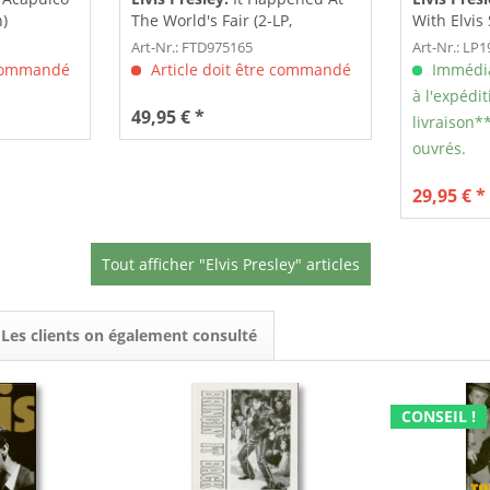
n)
The World's Fair (2-LP,
With Elvis 
Limited...
Art-Nr.: FTD975165
Art-Nr.: LP
 commandé
Article doit être commandé
Immédia
à l'expédit
49,95 € *
livraison**
ouvrés.
29,95 € *
Tout afficher "Elvis Presley" articles
Les clients on également consulté
CONSEIL !