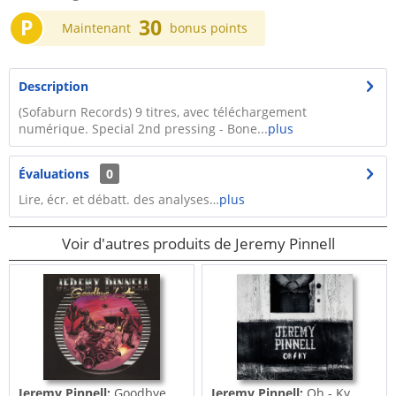
P
30
Maintenant
bonus points
Description
(Sofaburn Records) 9 titres, avec téléchargement
numérique. Special 2nd pressing - Bone...
plus
Évaluations
0
Lire, écr. et débatt. des analyses…
plus
Voir d'autres produits de Jeremy Pinnell
Jeremy Pinnell:
Goodbye
Jeremy Pinnell:
Oh - Ky