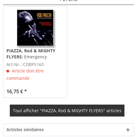
PIAZZA, Rod & MIGHTY
FLYERS:
Emergency
Situation
Art-Nr.: CDBP5160
Article doit être
commandé
16,75 € *
Tout afficher "PIAZZA, Rod & MIGHTY FLYERS" articles
Articles similaires