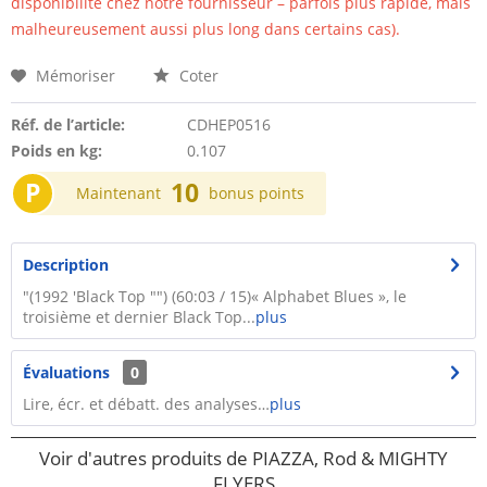
disponibilité chez notre fournisseur – parfois plus rapide, mais
malheureusement aussi plus long dans certains cas).
Mémoriser
Coter
Réf. de l’article:
CDHEP0516
Poids en kg:
0.107
P
10
Maintenant
bonus points
Description
"(1992 'Black Top "") (60:03 / 15)« Alphabet Blues », le
troisième et dernier Black Top...
plus
Évaluations
0
Lire, écr. et débatt. des analyses…
plus
Voir d'autres produits de PIAZZA, Rod & MIGHTY
FLYERS