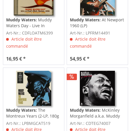
Muddy Waters:
Muddy
Muddy Waters:
At Newport
Waters Day - Live In
1960 (LP)
Newport (2-CD)
Art-Nr.: CDFLOATM6399
Art-Nr.: LPFRM14491
Article doit être
Article doit être
commandé
commandé
16,95 € *
54,95 € *
Muddy Waters:
The
Muddy Waters:
McKinley
Montreux Years (2-LP, 180g
Morganfield a.k.a. Muddy
Vinyl)
Waters
Art-Nr.: LPBMGCAT519
Art-Nr.: CDTEG74007
Article doit être
Article doit être