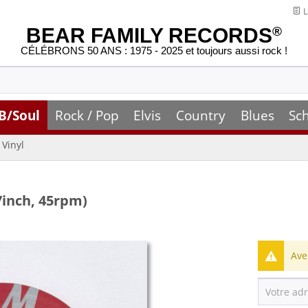
L
BEAR FAMILY RECORDS
®
CÉLÉBRONS 50 ANS : 1975 - 2025 et toujours aussi rock !
B/Soul
Rock / Pop
Elvis
Country
Blues
Sc
Vinyl
inch, 45rpm)
Ave