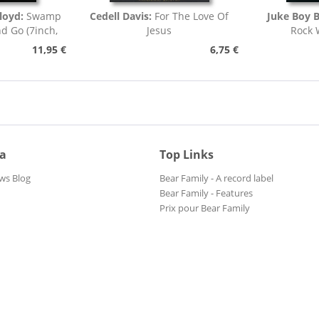
loyd:
Swamp
Cedell Davis:
For The Love Of
Juke Boy B
nd Go (7inch,
Jesus
Rock 
)
11,95 €
6,75 €
ia
Top Links
ws Blog
Bear Family - A record label
Bear Family - Features
Prix pour Bear Family