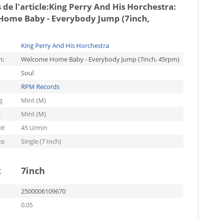
de l'article:
King Perry And His Horchestra:
ome Baby - Everybody Jump (7inch,
King Perry And His Horchestra
m:
Welcome Home Baby - Everybody Jump (7inch, 45rpm)
Soul
RPM Records
g
Mint (M)
g
Mint (M)
it
45 U/min
ze
Single (7 Inch)
t
7inch
2500006109670
0.05