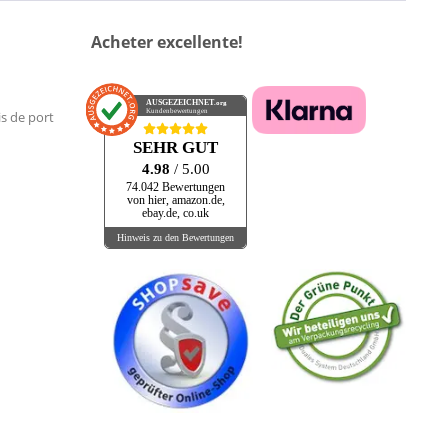
Acheter excellente!
AUSGEZEICHNET
.org
Kundenbewertungen
is de port
SEHR GUT
4.98
/ 5.00
74.042 Bewertungen
von hier, amazon.de,
ebay.de, co.uk
Hinweis zu den Bewertungen