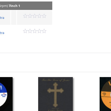
45rpm)
7inch 1
tra
tra