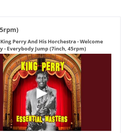
45rpm)
 King Perry And His Horchestra - Welcome
 - Everybody Jump (7inch, 45rpm)