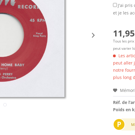
J'ai pri
et je les a
11,95
Tous les prix
peut varier l
Les arti
peut aller
notre four
plus long d
Mémori
Réf. de l’ar
Poids en k
P
M