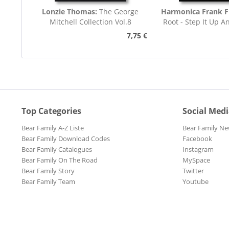
Lonzie Thomas:
The George
Harmonica Frank F
Mitchell Collection Vol.8
Root - Step It Up A
45rpm
7,75 €
Top Categories
Social Med
Bear Family A-Z Liste
Bear Family Ne
Bear Family Download Codes
Facebook
Bear Family Catalogues
Instagram
Bear Family On The Road
MySpace
Bear Family Story
Twitter
Bear Family Team
Youtube