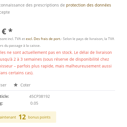
s connaissance des prescriptions de
protection des données
ccepte
 € *
 sont incl. TVA et
excl. Des frais de port.
- Selon le pays de livraison, la TVA
ors du passage à la caisse.
cles ne sont actuellement pas en stock. Le délai de livraison
 jusqu’à 2 à 3 semaines (sous réserve de disponibilité chez
nisseur – parfois plus rapide, mais malheureusement aussi
ans certains cas).
ser
Coter
ticle:
45CP38192
g:
0.05
12
aintenant
bonus points