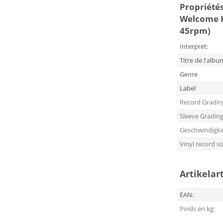
Propriétés 
Welcome H
45rpm)
Interpret:
Titre de l'albu
Genre
Label
Record Gradin
Sleeve Gradin
Geschwindigke
Vinyl record si
Artikelar
EAN:
Poids en kg: