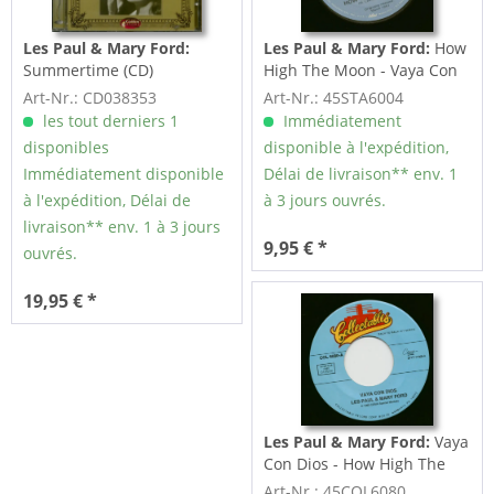
Les Paul & Mary Ford:
Les Paul & Mary Ford:
How
Summertime (CD)
High The Moon - Vaya Con
Dios (7inch, 45rpm)
Art-Nr.: CD038353
Art-Nr.: 45STA6004
les tout derniers 1
Immédiatement
disponibles
disponible à l'expédition,
Immédiatement disponible
Délai de livraison** env. 1
à l'expédition, Délai de
à 3 jours ouvrés.
livraison** env. 1 à 3 jours
9,95 € *
ouvrés.
19,95 € *
Les Paul & Mary Ford:
Vaya
Con Dios - How High The
Moon (7inch, 45rpm)
Art-Nr.: 45COL6080