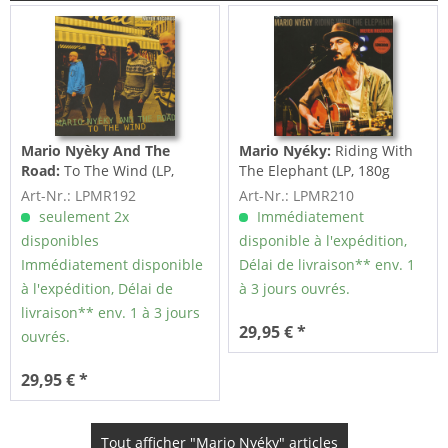
Mario Nyèky And The
Mario Nyéky:
Riding With
Road:
To The Wind (LP,
The Elephant (LP, 180g
180g Vinyl)
Vinyl)
Art-Nr.: LPMR192
Art-Nr.: LPMR210
seulement 2x
Immédiatement
disponibles
disponible à l'expédition,
Immédiatement disponible
Délai de livraison** env. 1
à l'expédition, Délai de
à 3 jours ouvrés.
livraison** env. 1 à 3 jours
29,95 € *
ouvrés.
29,95 € *
Tout afficher "Mario Nyéky" articles