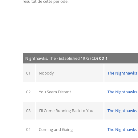
résultat de cette période.
Nighthawks, The - Established 1972 (CD)
CD 1
01
Nobody
The Nighthawks
02
You Seem Distant
The Nighthawks
03
I'll Come Running Back to You
The Nighthawks
04
Coming and Going
The Nighthawks