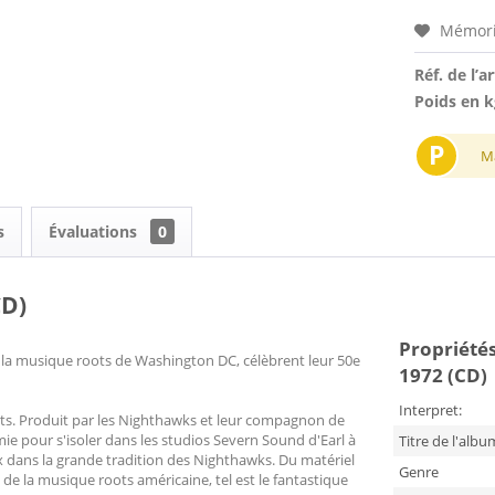
Mémori
Réf. de l’ar
Poids en k
P
M
s
Évaluations
0
CD)
Propriétés
de la musique roots de Washington DC, célèbrent leur 50e
1972 (CD)
Interpret:
ts. Produit par les Nighthawks et leur compagnon de
mie pour s'isoler dans les studios Severn Sound d'Earl à
Titre de l'albu
dans la grande tradition des Nighthawks. Du matériel
Genre
 de la musique roots américaine, tel est le fantastique