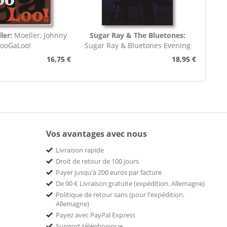
ler:
Moeller, Johnny
Sugar Ray & The Bluetones:
looGaLoo!
Sugar Ray & Bluetones Evening
16,75 €
18,95 €
Vos avantages avec nous
Livraison rapide
Droit de retour de 100 jours
Payer jusqu'à 200 euros par facture
De 90 € Livraison gratuite (expédition. Allemagne)
Politique de retour sans (pour l'expédition.
Allemagne)
Payez avec PayPal Express
Support téléphonique