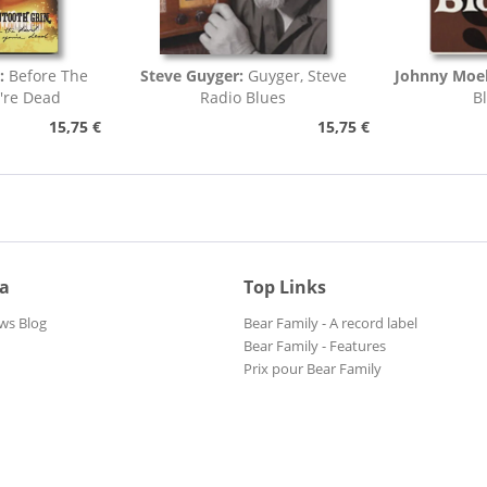
:
Before The
Steve Guyger:
Guyger, Steve
Johnny Moel
're Dead
Radio Blues
B
15,75 €
15,75 €
ia
Top Links
ws Blog
Bear Family - A record label
Bear Family - Features
Prix pour Bear Family