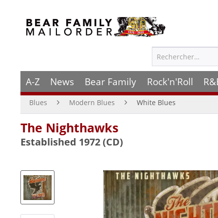
A-Z
News
Bear Family
Rock'n'Roll
R&
Blues
Modern Blues
White Blues
The Nighthawks
Established 1972 (CD)