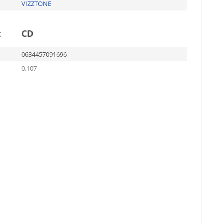
VIZZTONE
t
CD
0634457091696
0.107