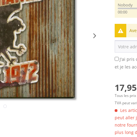
Nobody
00:00
Ave
J'ai pri
et je les a
17,95
Tous les prix
TVA peut vari
Les arti
peut aller
notre four
plus long d