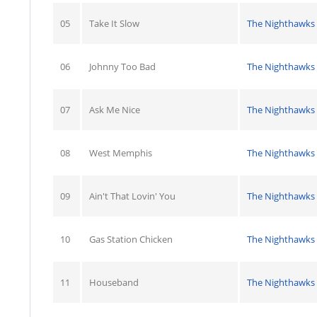
05
Take It Slow
The Nighthawks
06
Johnny Too Bad
The Nighthawks
07
Ask Me Nice
The Nighthawks
08
West Memphis
The Nighthawks
09
Ain't That Lovin' You
The Nighthawks
10
Gas Station Chicken
The Nighthawks
11
Houseband
The Nighthawks