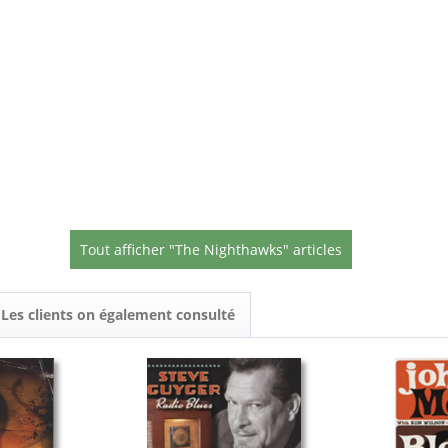
Tout afficher "The Nighthawks" articles
Les clients on également consulté