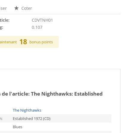
ser
Coter
ticle:
CDVTNH01
g:
0.107
18
aintenant
bonus points
 de l'article:
The Nighthawks: Established
The Nighthawks
m:
Established 1972 (CD)
Blues