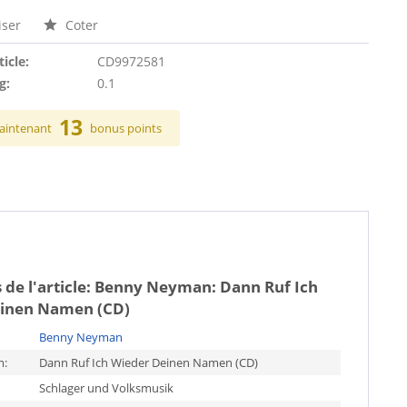
ser
Coter
ticle:
CD9972581
g:
0.1
13
aintenant
bonus points
 de l'article:
Benny Neyman: Dann Ruf Ich
inen Namen (CD)
Benny Neyman
m:
Dann Ruf Ich Wieder Deinen Namen (CD)
Schlager und Volksmusik