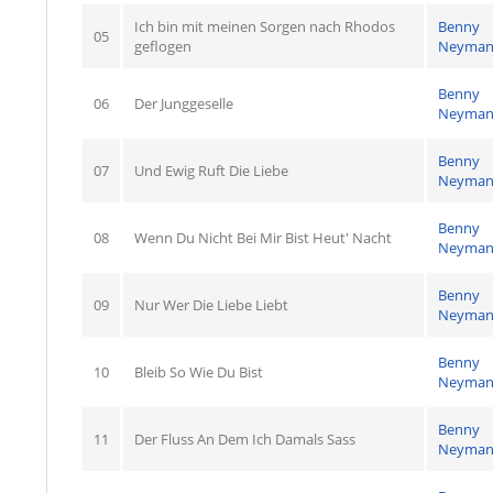
Ich bin mit meinen Sorgen nach Rhodos
Benny
05
geflogen
Neyma
Benny
06
Der Junggeselle
Neyma
Benny
07
Und Ewig Ruft Die Liebe
Neyma
Benny
08
Wenn Du Nicht Bei Mir Bist Heut' Nacht
Neyma
Benny
09
Nur Wer Die Liebe Liebt
Neyma
Benny
10
Bleib So Wie Du Bist
Neyma
Benny
11
Der Fluss An Dem Ich Damals Sass
Neyma