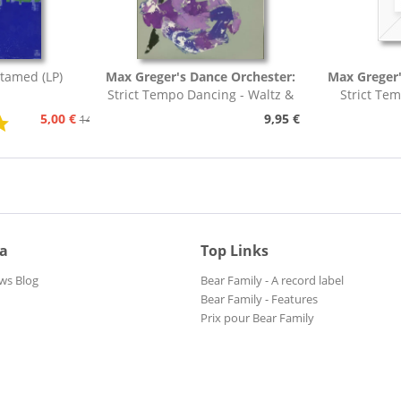
tamed (LP)
Max Greger's Dance Orchester:
Max Greger'
Strict Tempo Dancing - Waltz &
Strict Te
Tango (7inch,...
Foxt
5,00 €
9,95 €
14,95 €
ia
Top Links
ws Blog
Bear Family - A record label
Bear Family - Features
Prix pour Bear Family