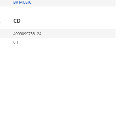
BR MUSIC
t
CD
4003099758124
0.1