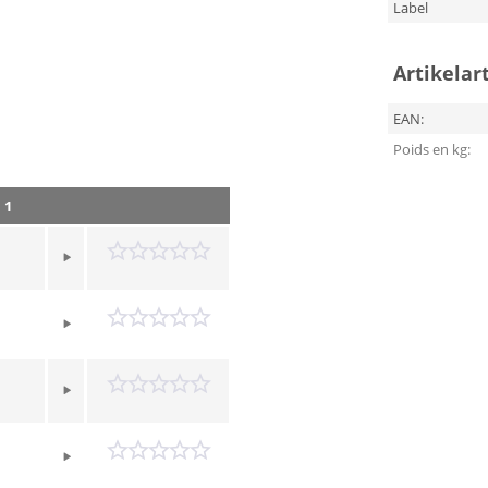
Label
Artikelar
EAN:
Poids en kg:
 1
n
n
n
n