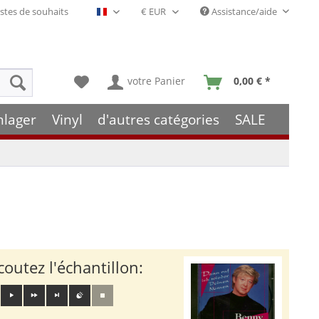
stes de souhaits
Assistance/aide
Français- FR
votre Panier
0,00 € *
hlager
Vinyl
d'autres catégories
SALE
coutez l'échantillon: