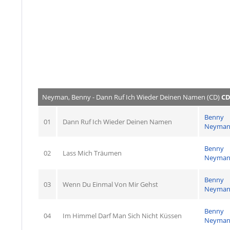
Neyman, Benny - Dann Ruf Ich Wieder Deinen Namen (CD)
CD
Benny
01
Dann Ruf Ich Wieder Deinen Namen
Neyma
Benny
02
Lass Mich Träumen
Neyma
Benny
03
Wenn Du Einmal Von Mir Gehst
Neyma
Benny
04
Im Himmel Darf Man Sich Nicht Küssen
Neyma