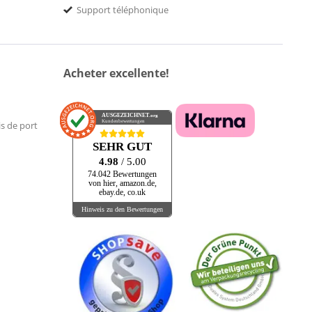
Support téléphonique
Acheter excellente!
AUSGEZEICHNET
.org
Kundenbewertungen
is de port
SEHR GUT
4.98
/ 5.00
74.042 Bewertungen
von hier, amazon.de,
ebay.de, co.uk
Hinweis zu den Bewertungen