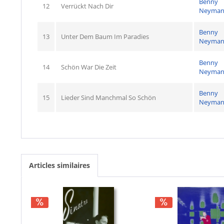
Benny
12
Verrückt Nach Dir
Neyma
Benny
13
Unter Dem Baum Im Paradies
Neyma
Benny
14
Schön War Die Zeit
Neyma
Benny
15
Lieder Sind Manchmal So Schön
Neyma
Articles similaires