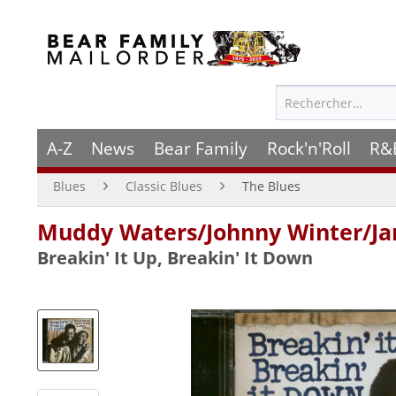
A-Z
News
Bear Family
Rock'n'Roll
R&
Blues
Classic Blues
The Blues
Muddy Waters/Johnny Winter/Ja
Breakin' It Up, Breakin' It Down