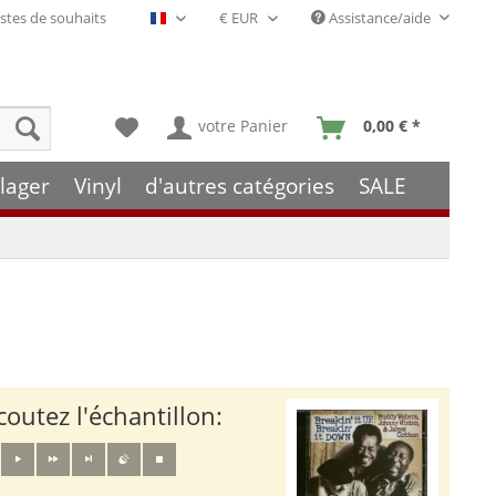
stes de souhaits
Assistance/aide
Français- FR
votre Panier
0,00 € *
lager
Vinyl
d'autres catégories
SALE
coutez l'échantillon: