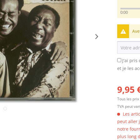
0:00
Ave
J'ai pri
et je les a
9,95 
Tous les prix
TVA peut vari
Les arti
peut aller
notre four
plus long d