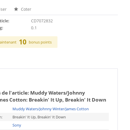
ser
Coter
ticle:
CD7072832
g:
0.1
10
aintenant
bonus points
 de l'article:
Muddy Waters/Johnny
es Cotton: Breakin' It Up, Breakin' It Down
Muddy Waters/Johnny Winter/James Cotton
m:
Breakin' It Up, Breakin' It Down
Sony