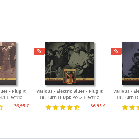
lues - Plug It
Various - Electric Blues - Plug It
Various - Ele
l.1 Electric
In! Turn It Up!:
Vol.2 Electric
In! Turn I
54 (3-CD)
Blues 1954 - 1967 (3-CD)
Blues 19
36,95 €
36,95 €
39,95 €
39,95 €