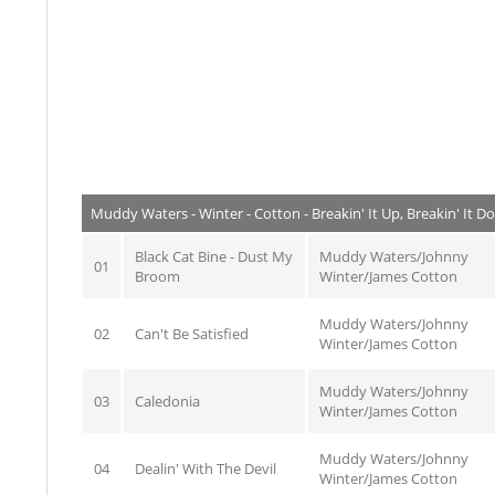
Muddy Waters - Winter - Cotton - Breakin' It Up, Breakin' It 
Black Cat Bine - Dust My
Muddy Waters/Johnny
01
Broom
Winter/James Cotton
Muddy Waters/Johnny
02
Can't Be Satisfied
Winter/James Cotton
Muddy Waters/Johnny
03
Caledonia
Winter/James Cotton
Muddy Waters/Johnny
04
Dealin' With The Devil
Winter/James Cotton