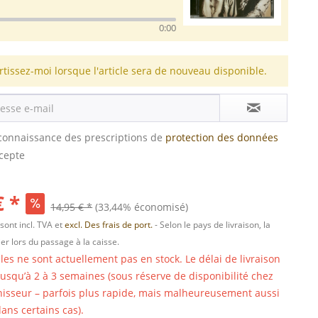
0:00
rtissez-moi lorsque l'article sera de nouveau disponible.
s connaissance des prescriptions de
protection des données
ccepte
€ *
14,95 € *
(33,44% économisé)
 sont incl. TVA et
excl. Des frais de port.
- Selon le pays de livraison, la
er lors du passage à la caisse.
cles ne sont actuellement pas en stock. Le délai de livraison
 jusqu’à 2 à 3 semaines (sous réserve de disponibilité chez
nisseur – parfois plus rapide, mais malheureusement aussi
ans certains cas).