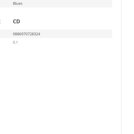
Blues
t
CD
0886970728324
0.1