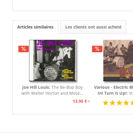
Articles similaires
Les clients ont aussi acheté
Joe Hill Louis:
The Be-Bop Boy
Various - Electric B
with Walter Horton and Mose...
In! Turn It Up!:
Vo
Blues 1939 - 19
13,95 €
15,95 €