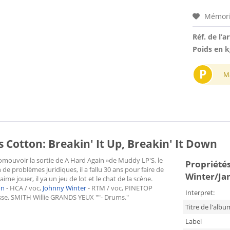
Mémori
Réf. de l’ar
Poids en k
P
M
otton: Breakin' It Up, Breakin' It Down
romouvoir la sortie de A Hard Again »de Muddy LP'S, le
Propriétés
 de problèmes juridiques, il a fallu 30 ans pour faire de
Winter/Jam
e jouer, il ya un jeu de lot et le chat de la scène.
on
- HCA / voc,
Johnny Winter
- RTM / voc, PINETOP
Interpret:
e, SMITH Willie GRANDS YEUX ""- Drums."
Titre de l'albu
Label