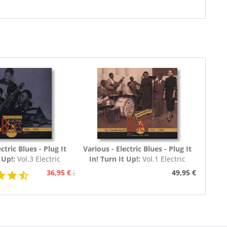
ctric Blues - Plug It
Various - Electric Blues - Plug It
t Up!:
Vol.3 Electric
In! Turn It Up!:
Vol.1 Electric
60 - 1969 (3-CD)
Blues 1939 - 1954 (Deutsch)
36,95 €
49,95 €
39,95 €