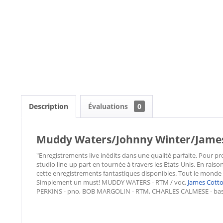
Description
Évaluations
0
Muddy Waters/Johnny Winter/James C
"Enregistrements live inédits dans une qualité parfaite. Pour p
studio line-up part en tournée à travers les Etats-Unis. En raison
cette enregistrements fantastiques disponibles. Tout le monde aim
Simplement un must! MUDDY WATERS - RTM / voc,
James Cott
PERKINS - pno, BOB MARGOLIN - RTM, CHARLES CALMESE - bass