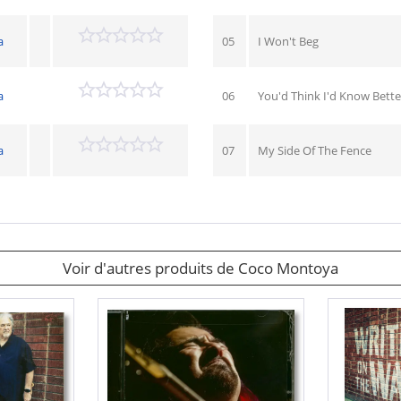
a
05
I Won't Beg
a
06
You'd Think I'd Know Bett
a
07
My Side Of The Fence
Voir d'autres produits de Coco Montoya