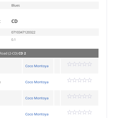
Blues
t
CD
0710347120322
0.1
Road (2-CD)
CD 2
Coco Montoya
e
Coco Montoya
Coco Montoya
Coco Montoya