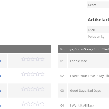
Genre
Artikelar
EAN:
Poids en kg:
Montoya, Coco - Songs From The 
a
01
Fannie Mae
a
02
I Need Your Love In My Lif
a
03
Good Days, Bad Days
a
04
I Want It All Back