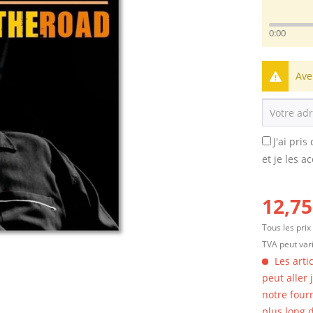
0:00
Ave
J'ai pri
et je les a
12,75
Tous les prix
TVA peut vari
Les arti
peut aller
notre four
plus long d