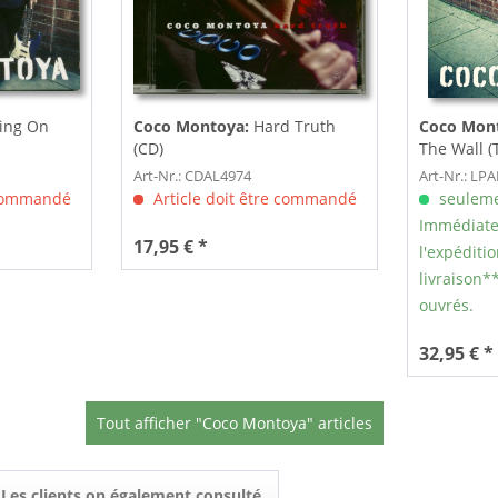
ing On
Coco Montoya:
Hard Truth
Coco Mon
(CD)
The Wall (
Coloured..
Art-Nr.: CDAL4974
Art-Nr.: LP
 commandé
Article doit être commandé
seuleme
Immédiate
17,95 € *
l'expéditio
livraison**
ouvrés.
32,95 € *
Tout afficher "Coco Montoya" articles
Les clients on également consulté