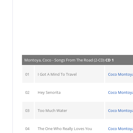
Montoya, Coco - Songs From The Road (2-CD)
CD 1
01
I Got A Mind To Travel
Coco Montoy
02
Hey Senorita
Coco Montoy
03
Too Much Water
Coco Montoy
04
The One Who Really Loves You
Coco Montoy