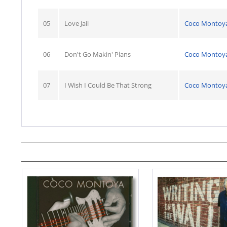
05
Love Jail
Coco Montoy
06
Don't Go Makin' Plans
Coco Montoy
07
I Wish I Could Be That Strong
Coco Montoy