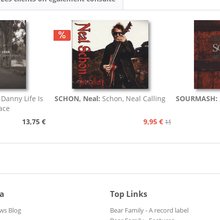
, Danny Life Is
SCHON, Neal:
Schon, Neal Calling
SOURMASH:
ace
13,75 €
9,95 €
15,75 €
ia
Top Links
ws Blog
Bear Family - A record label