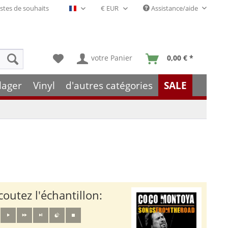
stes de souhaits
Assistance/aide
Français- FR
votre Panier
0,00 € *
lager
Vinyl
d'autres catégories
SALE
coutez l'échantillon: