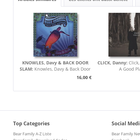
KNOWLES, Davy & BACK DOOR
CLICK, Danny:
Click
SLAM:
Knowles, Davy & Back Door
A Good Pl
Slam Coming Up For Air
16,00 €
Top Categories
Social Med
Bear Family A-Z Liste
Bear Family Ne