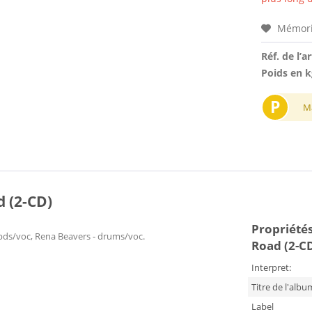
Mémori
Réf. de l’ar
Poids en k
P
M
 (2-CD)
Propriétés
kbds/voc, Rena Beavers - drums/voc.
Road (2-C
Interpret:
Titre de l'albu
Label