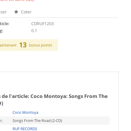
ser
Coter
ticle:
CDRUF1203
g:
0.1
13
aintenant
bonus points
 de l'article:
Coco Montoya: Songs From The
D)
Coco Montoya
m:
Songs From The Road (2-CD)
RUF RECORDS