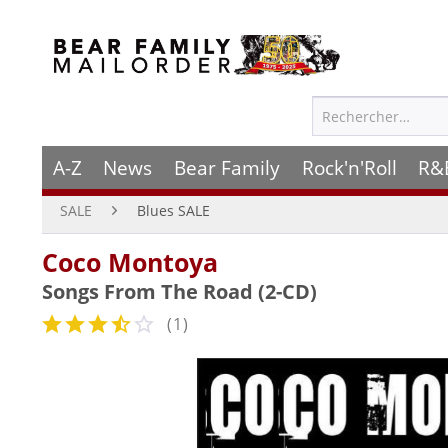
A-Z
News
Bear Family
Rock'n'Roll
R&
SALE
Blues SALE
Coco Montoya
Songs From The Road (2-CD)
(
1
)