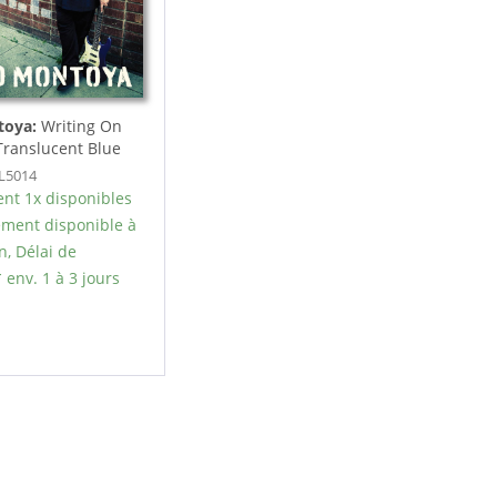
toya:
Writing On
Translucent Blue
.
AL5014
nt 1x disponibles
ment disponible à
n, Délai de
 env. 1 à 3 jours