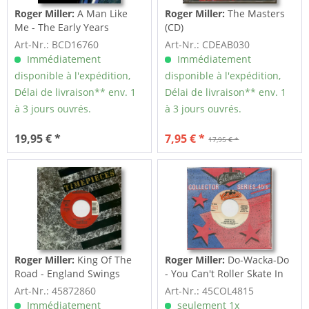
Roger Miller:
A Man Like
Roger Miller:
The Masters
Me - The Early Years
(CD)
Art-Nr.: BCD16760
Art-Nr.: CDEAB030
Immédiatement
Immédiatement
disponible à l'expédition,
disponible à l'expédition,
Délai de livraison** env. 1
Délai de livraison** env. 1
à 3 jours ouvrés.
à 3 jours ouvrés.
19,95 € *
7,95 € *
17,95 € *
Roger Miller:
King Of The
Roger Miller:
Do-Wacka-Do
Road - England Swings
- You Can't Roller Skate In
(7inch,...
A...
Art-Nr.: 45872860
Art-Nr.: 45COL4815
Immédiatement
seulement 1x