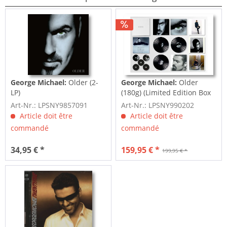
George Michael:
Older (2-
George Michael:
Older
LP)
(180g) (Limited Edition Box
Set) (3-LP,...
Art-Nr.: LPSNY9857091
Art-Nr.: LPSNY990202
Article doit être
Article doit être
commandé
commandé
34,95 € *
159,95 € *
199,95 € *