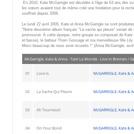
En 2010, Kate McGarrigle est décédée à l'âge de 63 ans des sui
les sœurs avaient tout de même créé une fondation pour la recher
souffrait depuis 2006.
Le lundi 22 avril 2005, Kate et Anna McGarrigle se sont produi
"Notre deuxième album français "La vache qui pleure" venait de s
promouvoir. À cette époque, notre groupe se composait de Kate et
et basse), le batteur Thom Gossage et ma merveilleuse fille Lil
Merci beaucoup de nous avoir écoutés !" (Anna McGarrigle, avril
McGarrigle, Kate & Anna - Tant Le Monde - Live In Bremen / 
01
Love is
McGARRIGLE, Kate & 
02
La Vache Qui Pleure
McGARRIGLE, Kate & 
03
Ah Tournesol
McGARRIGLE, Kate & 
04
On Your Bond
McGARRIGLE, Kate & 