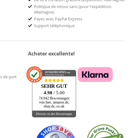
Politique de retour sans (pour l'expédition.
Allemagne)
Payez avec PayPal Express
Support téléphonique
Acheter excellente!
AUSGEZEICHNET
.org
Kundenbewertungen
is de port
SEHR GUT
4.98
/ 5.00
74.042 Bewertungen
von hier, amazon.de,
ebay.de, co.uk
Hinweis zu den Bewertungen