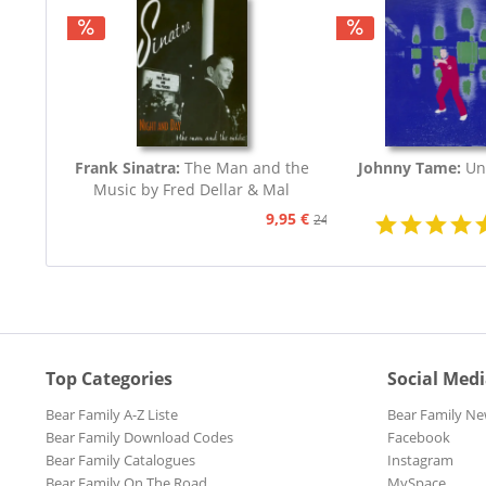
Frank Sinatra:
The Man and the
Johnny Tame:
Un
Music by Fred Dellar & Mal
Peachey
9,95 €
24,95 €
Top Categories
Social Med
Bear Family A-Z Liste
Bear Family Ne
Bear Family Download Codes
Facebook
Bear Family Catalogues
Instagram
Bear Family On The Road
MySpace