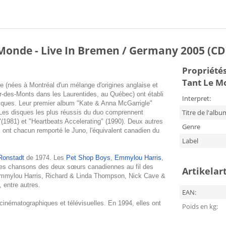
Monde - Live In Bremen / Germany 2005 (CD
Propriétés
Tant Le M
 (nées à Montréal d'un mélange d'origines anglaise et
r-des-Monts dans les Laurentides, au Québec) ont établi
Interpret:
iques. Leur premier album "Kate & Anna McGarrigle"
Titre de l'albu
. Les disques les plus réussis du duo comprennent
1981) et "Heartbeats Accelerating" (1990). Deux autres
Genre
ont chacun remporté le Juno, l'équivalent canadien du
Label
Ronstadt
de 1974. Les
Pet Shop Boys
,
Emmylou Harris
,
s les chansons des deux sœurs canadiennes au fil des
Artikelar
d'Emmylou Harris, Richard & Linda Thompson, Nick Cave &
, entre autres.
EAN:
inématographiques et télévisuelles. En 1994, elles ont
Poids en kg: