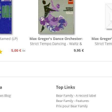
tamed (LP)
Max Greger's Dance Orchester:
Max Greger'
Strict Tempo Dancing - Waltz &
Strict Te
Tango (7inch,...
Foxt
5,00 €
9,95 €
14,95 €
ia
Top Links
ws Blog
Bear Family - A record label
Bear Family - Features
Prix pour Bear Family