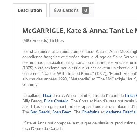
Description
Évaluations
0
McGARRIGLE, Kate & Anna: Tant Le 
(MIG Records) 16 titres
Les chanteuses et auteurs-compositeurs Kate et Anna McGarrigle
canadienne-française et élevées dans le village de Saint-Sauveu
des normes principalement grâce à leurs harmonies vocales onir
(1975) a été acclamé par la critique et est devenu un classique
également "Dancer With Bruised Knees" (1977), "French Record"(
albums des années 1990, "Matapedia" et "The McGarrigle Hour", 
Grammy.
La ballade "
Heart
Like A Wheel" était le titre de l'album de
Linda 
Billy Bragg,
Elvis Costello
, The Corrs et bien d'autres ont repri
ans. Elles ont également fait des apparitions sur des albums 
The
Bad Seeds
,
Joan Baez
, The
Chieftains
et
Marianne Faithfull
Kate et Anna ont composé la musique de plusieurs productions c
reçu l'Ordre du Canada.