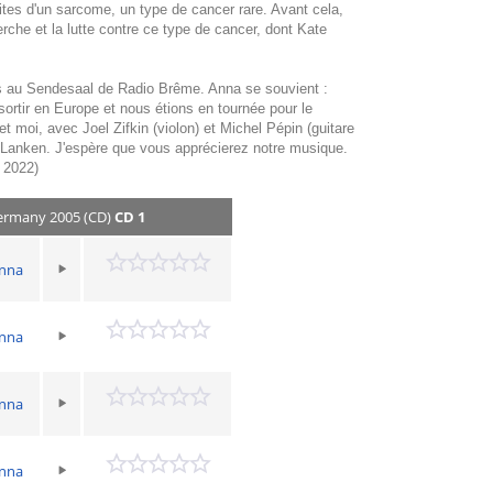
tes d'un sarcome, un type de cancer rare. Avant cela,
che et la lutte contre ce type de cancer, dont Kate
tes au Sendesaal de Radio Brême. Anna se souvient :
ortir en Europe et nous étions en tournée pour le
 moi, avec Joel Zifkin (violon) et Michel Pépin (guitare
y Lanken. J'espère que vous apprécierez notre musique.
 2022)
Germany 2005 (CD)
CD 1
Anna
Anna
Anna
Anna