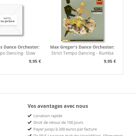
s Dance Orchester:
Max Greger's Dance Orchester:
mpo Dancing- Slow
Strict Tempo Dancing - Rumba
rot (7inch,...
(7inch, 45rpm, EP,...
9,95 €
9,95 €
Vos avantages avec nous
Livraison rapide
Droit de retour de 100 jours
Payer jusqu'à 200 euros par facture
De 90 € Livraison gratuite (expédition. Allemagne)