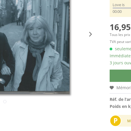
Love is
00:00
16,95
Tous les prix
TVA peut vari
seulemen
Immédiatem
3 jours ouv
Mémori
Réf. de l’ar
Poids en k
P
M