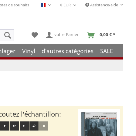
stes de souhaits
Assistance/aide
Français- FR
votre Panier
0,00 € *
hlager
Vinyl
d'autres catégories
SALE
coutez l'échantillon: