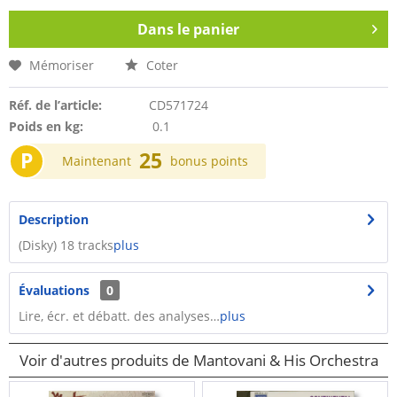
Dans le panier
Mémoriser
Coter
Réf. de l’article:
CD571724
Poids en kg:
0.1
P
25
Maintenant
bonus points
Description
(Disky) 18 tracks
plus
Évaluations
0
Lire, écr. et débatt. des analyses…
plus
Voir d'autres produits de Mantovani & His Orchestra