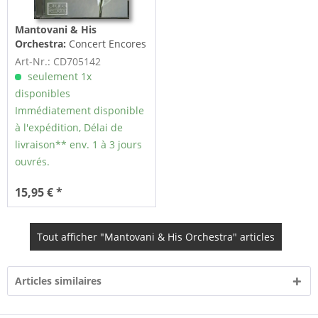
Mantovani & His
Orchestra:
Concert Encores
(CD)
Art-Nr.: CD705142
seulement 1x
disponibles
Immédiatement disponible
à l'expédition, Délai de
livraison** env. 1 à 3 jours
ouvrés.
15,95 € *
Tout afficher "Mantovani & His Orchestra" articles
Articles similaires