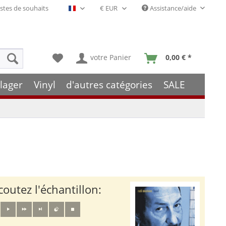
stes de souhaits
Assistance/aide
Français- FR
votre Panier
0,00 € *
lager
Vinyl
d'autres catégories
SALE
coutez l'échantillon: