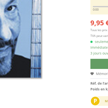
0:00
9,95 
Tous les prix
TVA peut vari
seulemen
Immédiatem
3 jours ouv
Mémori
Réf. de l’ar
Poids en k
P
M