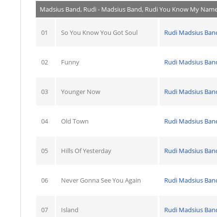
Madsius Band, Rudi - Madsius Band, Rudi You Know My Nam
01
So You Know You Got Soul
Rudi Madsius Ban
02
Funny
Rudi Madsius Ban
03
Younger Now
Rudi Madsius Ban
04
Old Town
Rudi Madsius Ban
05
Hills Of Yesterday
Rudi Madsius Ban
06
Never Gonna See You Again
Rudi Madsius Ban
07
Island
Rudi Madsius Ban