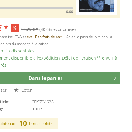
0:00
€ *
16,75 € *
(40,6% économisé)
 sont incl. TVA et
excl. Des frais de port.
- Selon le pays de livraison, la
er lors du passage à la caisse.
t 1x disponibles
ent disponible à l'expédition, Délai de livraison** env. 1 à
rés.
Dans le panier
ser
Coter
ticle:
CD9704626
g:
0.107
10
aintenant
bonus points