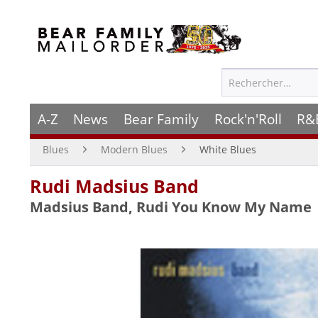
A-Z
News
Bear Family
Rock'n'Roll
R&
Blues
Modern Blues
White Blues
Rudi Madsius Band
Madsius Band, Rudi You Know My Name