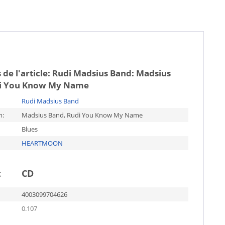
 de l'article:
Rudi Madsius Band: Madsius
di You Know My Name
Rudi Madsius Band
m:
Madsius Band, Rudi You Know My Name
Blues
HEARTMOON
t
CD
4003099704626
0.107