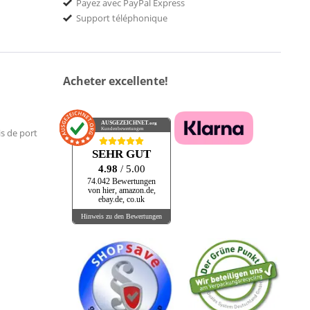
Payez avec PayPal Express
Support téléphonique
Acheter excellente!
AUSGEZEICHNET
.org
Kundenbewertungen
is de port
SEHR GUT
4.98
/ 5.00
74.042 Bewertungen
von hier, amazon.de,
ebay.de, co.uk
Hinweis zu den Bewertungen