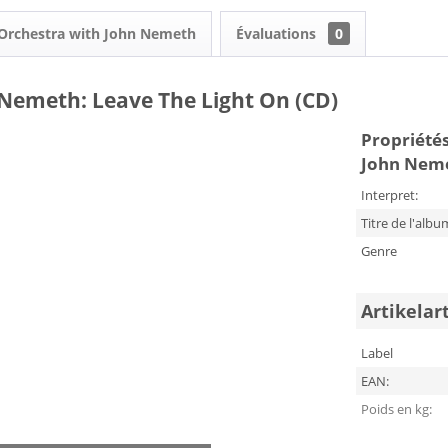
t Orchestra with John Nemeth
Évaluations
0
 Nemeth: Leave The Light On (CD)
Propriétés
John Neme
Interpret:
Titre de l'albu
Genre
Artikelar
Label
EAN:
Poids en kg: