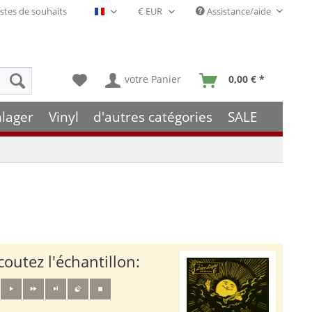
stes de souhaits
Assistance/aide
Français- FR
votre Panier
0,00 € *
hlager
Vinyl
d'autres catégories
SALE
coutez l'échantillon: