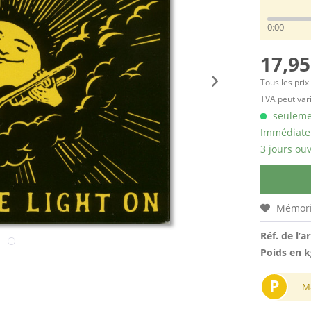
0:00
17,95
Tous les prix
TVA peut vari
seulemen
Immédiatem
3 jours ouv
Mémori
Réf. de l’ar
Poids en k
P
M