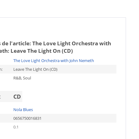
 de l'article:
The Love Light Orchestra with
th: Leave The Light On (CD)
The Love Light Orchestra with John Nemeth
m:
Leave The Light On (CD)
R&B, Soul
t
CD
Nola Blues
0656750016831
0.1