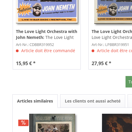
The Love Light Orchestra with
The Love Light Orc
John Nemeth:
The Love Light
Love Light Orchestra
Orchestra Featuring John
Nemeth (LP)
Art-Nr.: CDBBR319952
Art-Nr.: LPBBR319951
Nemeth...
Article doit être commandé
Article doit être
15,95 € *
27,95 € *
T
Articles similaires
Les clients ont aussi acheté