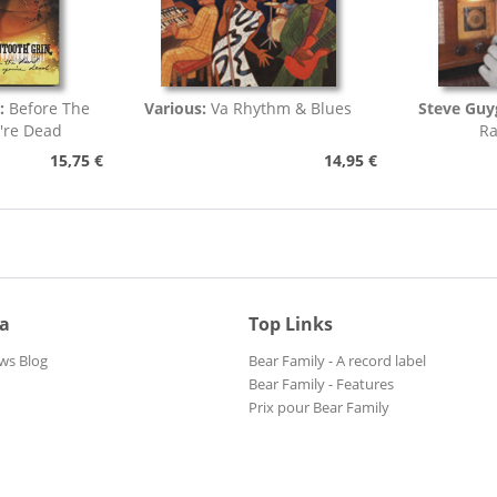
:
Before The
Various:
Va Rhythm & Blues
Steve Guy
're Dead
Ra
15,75 €
14,95 €
ia
Top Links
ws Blog
Bear Family - A record label
Bear Family - Features
Prix pour Bear Family