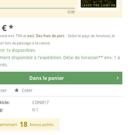
0:00
 € *
 sont incl. TVA et
excl. Des frais de port.
- Selon le pays de livraison, la
er lors du passage à la caisse.
t 1x disponibles
ent disponible à l'expédition, Délai de livraison** env. 1 à
rés.
Dans le panier
ser
Coter
ticle:
CDNB17
g:
0.1
18
aintenant
bonus points