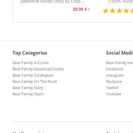
Definitive Inside Story by Chas...
(7inch, 45rp
29,95 €
59,95 €
Top Categories
Social Med
Bear Family A-Z Liste
Bear Family Ne
Bear Family Download Codes
Facebook
Bear Family Catalogues
Instagram
Bear Family On The Road
MySpace
Bear Family Story
Twitter
Bear Family Team
Youtube