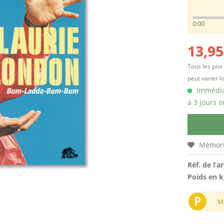
0:00
13,95
Tous les prix
peut varier l
Immédiat
à 3 jours o
Mémori
Réf. de l’ar
Poids en k
P
M