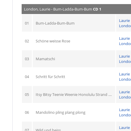
London, Laurie - Bum-Ladda-Bum-Bum
CD 1
Laurie
01
Bum-Ladda-Bum-Bum
Londo
Laurie
02
Schöne weisse Rose
Londo
Laurie
03
Mamatschi
Londo
Laurie
04
Schritt für Schritt
Londo
Laurie
05
Itsy Bitsy Teenie Weenie Honolulu Strand ....
Londo
Laurie
06
Mandolino pling plang plong
Londo
Laurie
07
Wild und heiss