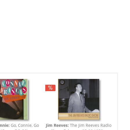
nnie:
Go, Connie, Go
Jim Reeves:
The Jim Reeves Radio