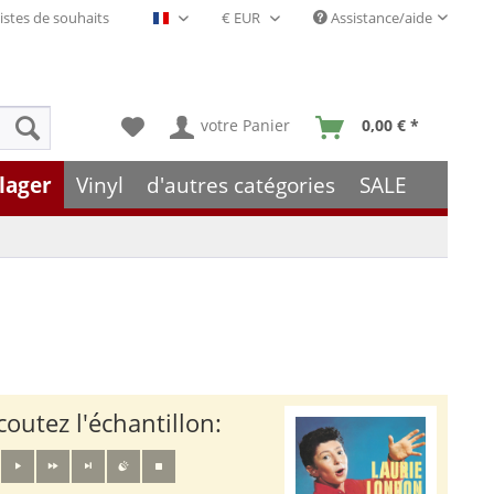
istes de souhaits
Assistance/aide
Français- FR
votre Panier
0,00 € *
lager
Vinyl
d'autres catégories
SALE
coutez l'échantillon: