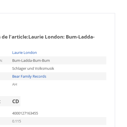
de l'article:
Laurie London: Bum-Ladda-
Laurie London
m:
Bum-Ladda-Bum-Bum
Schlager und Volksmusik
Bear Family Records
AH
t
CD
4000127163455
0.115