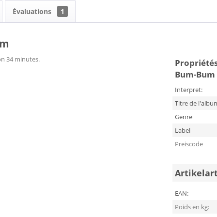
Évaluations
1
um
ron 34 minutes.
Propriétés 
Bum-Bum
Interpret:
Titre de l'albu
Genre
Label
Preiscode
Artikelar
EAN:
Poids en kg: