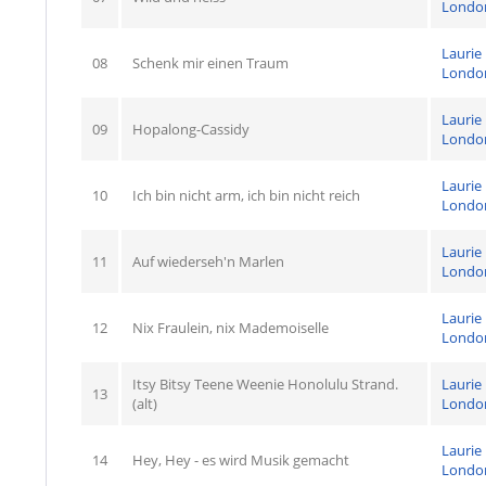
Londo
Laurie
08
Schenk mir einen Traum
Londo
Laurie
09
Hopalong-Cassidy
Londo
Laurie
10
Ich bin nicht arm, ich bin nicht reich
Londo
Laurie
11
Auf wiederseh'n Marlen
Londo
Laurie
12
Nix Fraulein, nix Mademoiselle
Londo
Itsy Bitsy Teene Weenie Honolulu Strand.
Laurie
13
(alt)
Londo
Laurie
14
Hey, Hey - es wird Musik gemacht
Londo