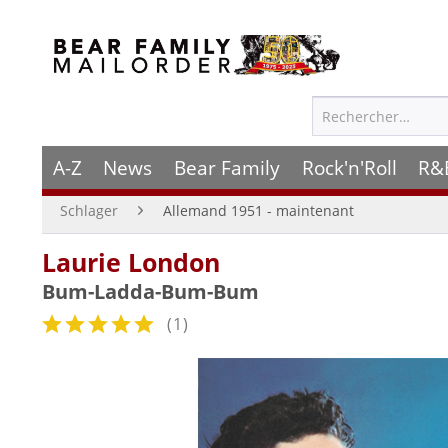
A-Z
News
Bear Family
Rock'n'Roll
R&
Schlager
Allemand 1951 - maintenant
Laurie London
Bum-Ladda-Bum-Bum
(
1
)