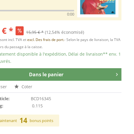
0:00
 € *
15,95 € *
(12,54% économisé)
 sont incl. TVA et
excl. Des frais de port.
- Selon le pays de livraison, la TVA
ors du passage à la caisse.
ement disponible à l'expédition, Délai de livraison** env. 1
uvrés.
Dans le panier
ser
Coter
ticle:
BCD16345
g:
0.115
14
aintenant
bonus points