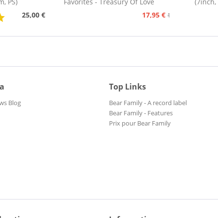
m, PS)
Favorites - Treasury Of Love
(7inch,
Songs...
25,00 €
17,95 €
19,95 €
ia
Top Links
ws Blog
Bear Family - A record label
Bear Family - Features
Prix pour Bear Family