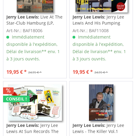
Jerry Lee Lewis:
Live At The
Jerry Lee Lewis:
Jerry Lee
Star-Club Hamburg (LP,
Lewis And His Pumping
180g Vinyl)
Piano (LP,...
Art-Nr.: BAF18006
Art-Nr.: BAF11008
Immédiatement
Immédiatement
disponible à l'expédition,
disponible à l'expédition,
Délai de livraison** env. 1
Délai de livraison** env. 1
à 3 jours ouvrés.
à 3 jours ouvrés.
19,95 € *
19,95 € *
24,95 € *
24,95 € *
CONSEIL !
Jerry Lee Lewis:
Jerry Lee
Jerry Lee Lewis:
Jerry Lee
Lewis At Sun Records The
Lewis - The Killer Vol.1