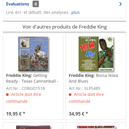
Évaluations
0
Lire, écr. et débatt. des analyses…
plus
Voir d'autres produits de Freddie King
Freddie King:
Getting
Freddie King:
Bossa Nova
Ready - Texas Cannonball -
And Blues
Woman Across...
Art-Nr.: CDBGO1518
Art-Nr.: SLP5489
Article doit être
Article doit être
commandé
commandé
19,95 € *
34,95 € *